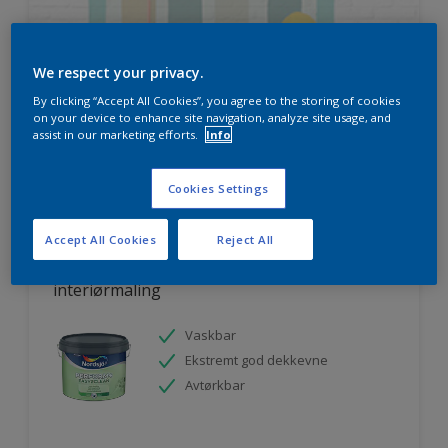
We respect your privacy.
HVOR MYE MALING TRENGER DU?
By clicking “Accept All Cookies”, you agree to the storing of cookies
on your device to enhance site navigation, analyze site usage, and
assist in our marketing efforts.
Info
Prøv produktkalkulatoren
Cookies Settings
Accept All Cookies
Reject All
Nordsjö Perform+ Easy2Clean
interiørmaling
Vaskbar
Ekstremt god dekkevne
Avtørkbar