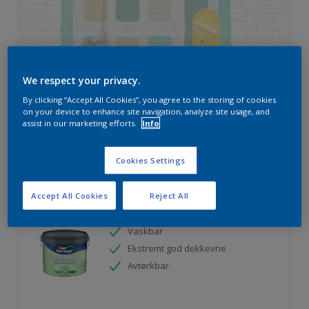
HVOR MYE MALING TRENGER DU?
We respect your privacy.
By clicking “Accept All Cookies”, you agree to the storing of cookies
Prøv produktkalkulatoren
on your device to enhance site navigation, analyze site usage, and
assist in our marketing efforts.
Info
Cookies Settings
Nordsjö Perform+ Easy2Clean
Accept All Cookies
Reject All
interiørmaling
Vaskbar
Ekstremt god dekkevne
Avtørkbar