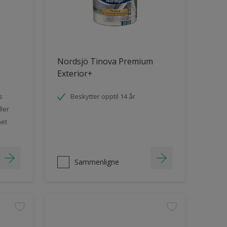
Nordsjö Tinova Premium
Exterior+
s
Beskytter opptil 14 år
ler
het
Sammenligne