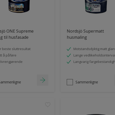
sjö ONE Supreme
Nordsjö Supermatt
g til husfasade
husmaling
r beste sluttresultat
Motstandsdyktig matt glan
tt å påføre
Lange vedlikeholdsinterval
lvrengjørende
Langvarig fargebestandig
Sammenligne
Sammenligne