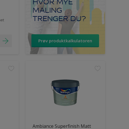
HVOR MYE
MALING
TRENGER DU?
het
Prøv produktkalkulatoren
Ambiance Superfinish Matt