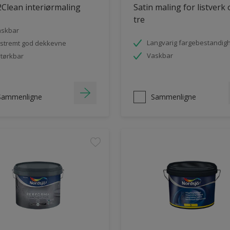
Clean interiørmaling
Satin maling for listverk
tre
askbar
Langvarig fargebestandig
stremt god dekkevne
Vaskbar
tørkbar
Sammenligne
Sammenligne