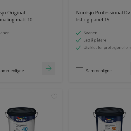
jö Original
Nordsjö Professional Dø
maling matt 10
list og panel 15
vanen
Svanen
Lett å påføre
Utviklet for profesjonelle 
Sammenligne
Sammenligne