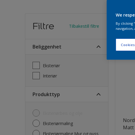
We respe
Finn
Filtre
By clicking
Tilbakestill filtre
navigation, 
23
Produk
Cookies
Beliggenhet
Eksteriør
Interiør
Produkttyp
Eksteriørbeis og olje
Nord
Eksteriørmaling
Matt
Eksteriørmaling Mur og puss