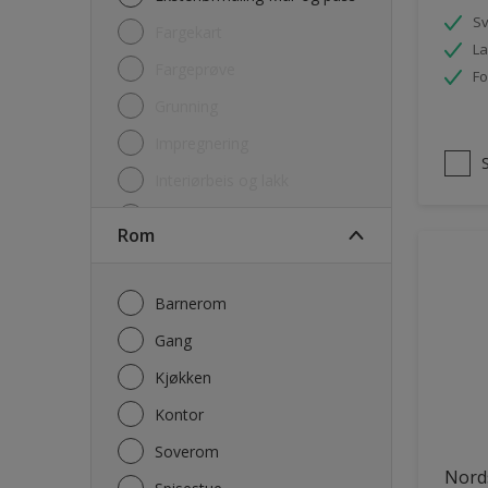
S
Fargekart
La
Fargeprøve
Fo
Grunning
Impregnering
Interiørbeis og lakk
Lim
Rom
Maling
Rengjøring
Barnerom
Sparkel og Fug
Gang
Utgåtte produkter
Kjøkken
Kontor
Soverom
Nord