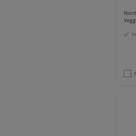
Panelvegg og tak interiør
Nords
Vegg
Parkettgulv
Pergola
S
Rekkverk
Skap og tremøbler
Småmøbler og hyller
Tak innendørs
Tapet
Terasse og trapp
Terrasse
Trapp
Trepanel
Treverk