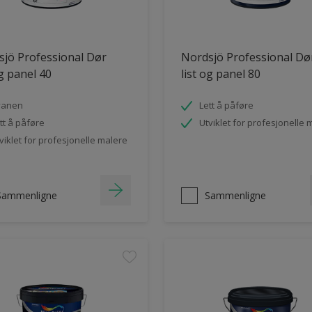
jö Professional Dør
Nordsjö Professional Dø
og panel 40
list og panel 80
vanen
Lett å påføre
tt å påføre
Utviklet for profesjonelle 
viklet for profesjonelle malere
Sammenligne
Sammenligne