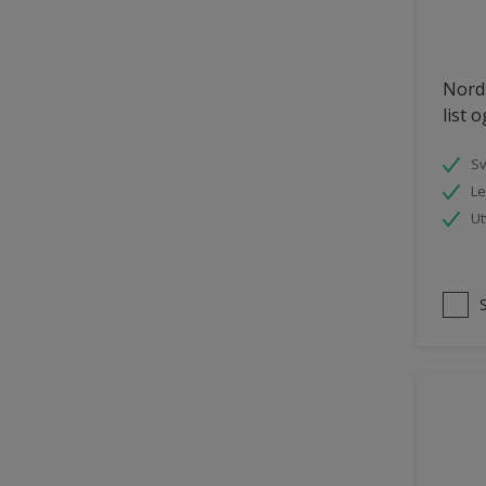
Tømmer eksteriør
uPVC Plast
Nords
Vegg
list 
Vinduer
S
Vinduskarmer
Le
Ytterdør
Ut