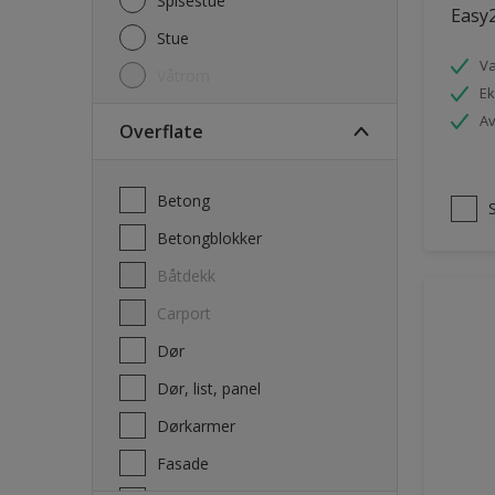
Spisestue
Easy2
Stue
V
Våtrom
Ek
Av
Overflate
Betong
Betongblokker
Båtdekk
carport
Dør
Dør, list, panel
Dørkarmer
Fasade