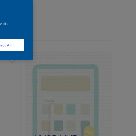
e site
ect All