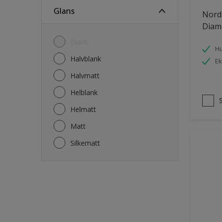
Fasade mur og Puss
Glans
Nord
Fliser
Diam
Garasje
Blank
Hu
Garasjedør
Halvblank
Ek
Gips
Halvmatt
Gjerde
Helblank
Grovt ytterpanel
Helmatt
Gulv
Matt
Gulvlist
Silkematt
Hagemøbler
Hageskur
Laminatgulv
Listverk
Møbler