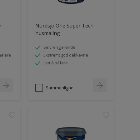
r
Nordsjö One Super Tech
husmaling
Selvrengjørende
malere
Ekstremt god dekkevne
Lett å påføre
Sammenligne