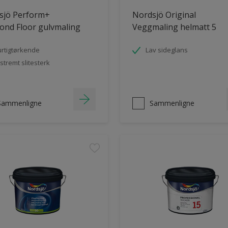
sjö Perform+
Nordsjö Original
ond Floor gulvmaling
Veggmaling helmatt 5
rtigtørkende
Lav sideglans
stremt slitesterk
Sammenligne
Sammenligne