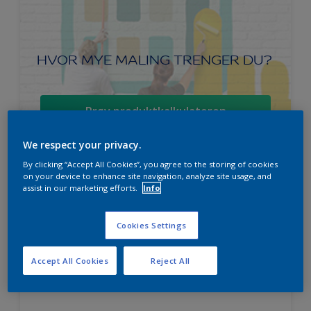
HVOR MYE MALING TRENGER DU?
Prøv produktkalkulatoren
We respect your privacy.
By clicking “Accept All Cookies”, you agree to the storing of cookies
on your device to enhance site navigation, analyze site usage, and
Nordsjö Perform+ Easy2Clean
assist in our marketing efforts.
Info
interiørmaling
Cookies Settings
Vaskbar
Ekstremt god dekkevne
Accept All Cookies
Reject All
Avtørkbar