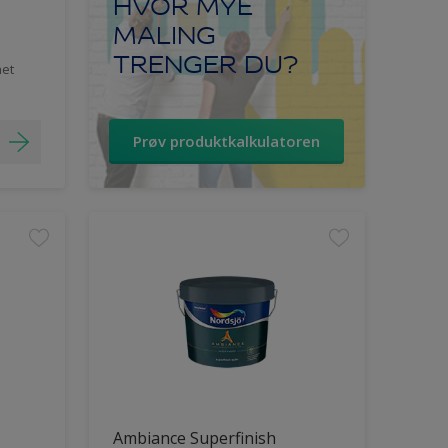
HVOR MYE
MALING
TRENGER DU?
het
Prøv produktkalkulatoren
Ambiance Superfinish