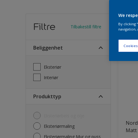
We respe
Finn
Filtre
By clicking
Tilbakestill filtre
navigation, 
30
Produk
Cookies
Beliggenhet
Eksteriør
Interiør
Produkttyp
Eksteriørbeis og olje
Nord
Eksteriørmaling
Matt
Eksteriørmaling Mur og puss