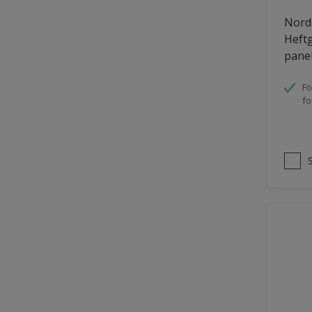
Tømmer eksteriør
Nords
Heftg
uPVC Plast
pane
Vegg
Fo
Vinduer
fo
Vinduskarmer
Ytterdør