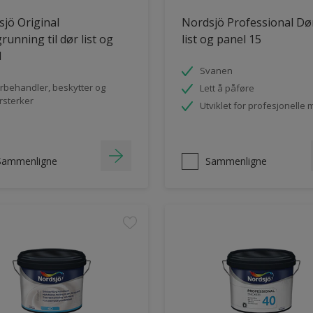
jö Original
Nordsjö Professional Dø
running til dør list og
list og panel 15
l
Svanen
rbehandler, beskytter og
Lett å påføre
rsterker
Utviklet for profesjonelle 
Sammenligne
Sammenligne