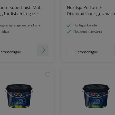
ance Superfinish Matt
Nordsjö Perform+
g for listverk og tre
Diamond Floor gulvmali
ngvarig fargebestandighet
Hurtigtørkende
askbar
Ekstremt slitesterk
Sammenligne
Sammenligne