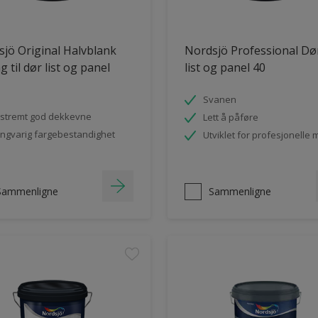
jö Original Halvblank
Nordsjö Professional Dø
g til dør list og panel
list og panel 40
Svanen
stremt god dekkevne
Lett å påføre
ngvarig fargebestandighet
Utviklet for profesjonelle 
Sammenligne
Sammenligne