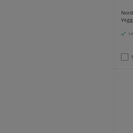
Panelvegg og tak interiør
Nords
Vegg
Parkettgulv
Pergola
La
Rekkverk
Skap og tremøbler
Småmøbler og hyller
Tak innendørs
Tapet
Terasse og trapp
Terrasse
Trapp
Trepanel
Treverk