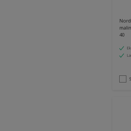
Nords
malin
40
Ek
La