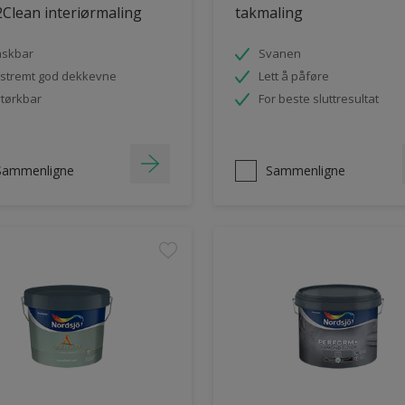
Clean interiørmaling
takmaling
askbar
Svanen
stremt god dekkevne
Lett å påføre
tørkbar
For beste sluttresultat
Sammenligne
Sammenligne