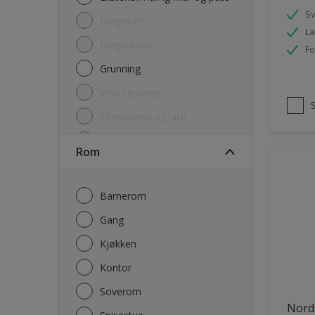
S
Fargekart
La
Fargeprøve
Fo
Grunning
Impregnering
Interiørbeis og lakk
Lim
Rom
Maling
Rengjøring
Barnerom
Sparkel og Fug
Gang
Utgåtte produkter
Kjøkken
Kontor
Soverom
Nord