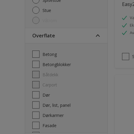
Spisestue
Easy2
Stue
V
Våtrom
Ek
Av
Overflate
Betong
Betongblokker
Båtdekk
carport
Dør
Dør, list, panel
Dørkarmer
Fasade