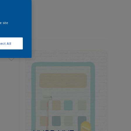
e site
ect All