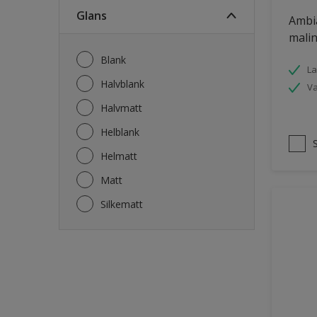
Fasade mur og Puss
Glans
Ambi
Fliser
malin
Garasje
Blank
La
Garasjedør
Halvblank
V
Gips
Halvmatt
Gjerde
Helblank
Grovt ytterpanel
Helmatt
Gulv
Matt
Gulvlist
Silkematt
Hagemøbler
Hageskur
Laminatgulv
Listverk
Møbler