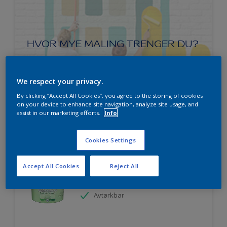
HVOR MYE MALING TRENGER DU?
Prøv produktkalkulatoren
We respect your privacy.
By clicking “Accept All Cookies”, you agree to the storing of cookies
on your device to enhance site navigation, analyze site usage, and
assist in our marketing efforts.
Info
Nordsjö Perform+ Easy2Clean
Cookies Settings
interiørmaling
Accept All Cookies
Reject All
Vaskbar
Ekstremt god dekkevne
Avtørkbar