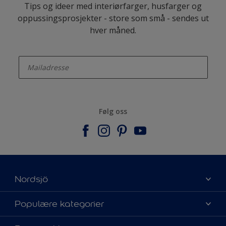
Tips og ideer med interiørfarger, husfarger og
oppussingsprosjekter - store som små - sendes ut
hver måned.
enter-your-email
Følg oss
Nordsjö
Om Nordsjö
Populære kategorier
Kontakt oss
Finn farge