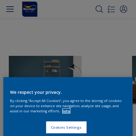
We respect your privacy.
By clicking “Accept All Cookies”, you agree to the storing of cookies
on your device to enhance site navigation, analyze site usage, and
assist in our marketing efforts.
Info
Cookies Settings