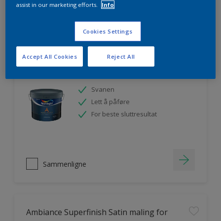
assist in our marketing efforts.
Info
Sammenligne
Cookies Settings
Accept All Cookies
Reject All
Ambiance Endless Sky takmaling
Svanen
Lett å påføre
For beste sluttresultat
Sammenligne
Ambiance Superfinish Satin maling for