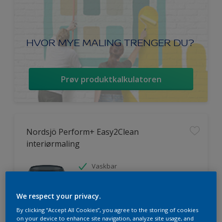
HVOR MYE MALING TRENGER DU?
Prøv produktkalkulatoren
Nordsjö Perform+ Easy2Clean
interiørmaling
Vaskbar
Ekstremt god dekkevne
Avtørkbar
We respect your privacy.
By clicking “Accept All Cookies”, you agree to the storing of cookies
on your device to enhance site navigation, analyze site usage, and