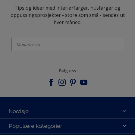
Tips og ideer med interiørfarger, husfarger og
oppussingsprosjekter - store som små - sendes ut
hver måned.
enter-your-email
Følg oss
Nordsjö
Om Nordsjö
Populære kategorier
Kontakt oss