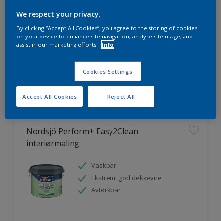
We respect your privacy.
By clicking “Accept All Cookies”, you agree to the storing of cookies
on your device to enhance site navigation, analyze site usage, and
HVOR MYE MALING TRENGER DU?
assist in our marketing efforts.
Info
Cookies Settings
Prøv produktkalkulatoren
Accept All Cookies
Reject All
Nordsjö Perform+ Easy2Clean
interiørmaling
Vaskbar
Ekstremt god dekkevne
Avtørkbar