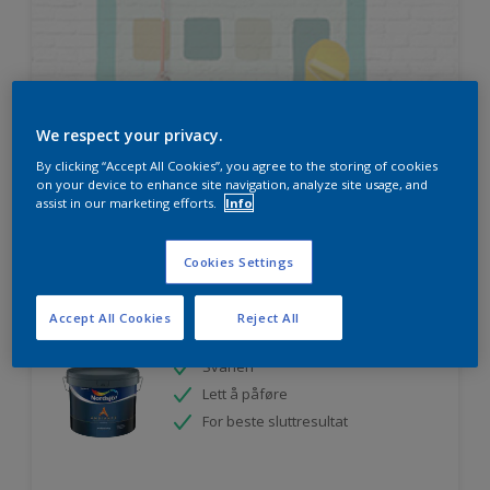
HVOR MYE MALING TRENGER DU?
We respect your privacy.
By clicking “Accept All Cookies”, you agree to the storing of cookies
on your device to enhance site navigation, analyze site usage, and
Prøv produktkalkulatoren
assist in our marketing efforts.
Info
Cookies Settings
Ambiance Endless Sky takmaling
Accept All Cookies
Reject All
Svanen
Lett å påføre
For beste sluttresultat