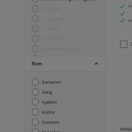
S
Fargekart
Fargeprøve
La
Grunning
Impregnering
Interiørbeis og lakk
Lim
Rom
Maling
Rengjøring
Barnerom
Sparkel og Fug
Gang
Utgåtte produkter
Kjøkken
Kontor
Soverom
Ambi