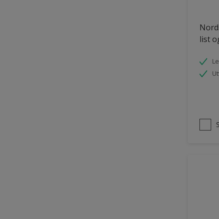
Tømmer eksteriør
Nords
uPVC Plast
list 
Vegg
Le
Vinduer
Ut
Vinduskarmer
Ytterdør