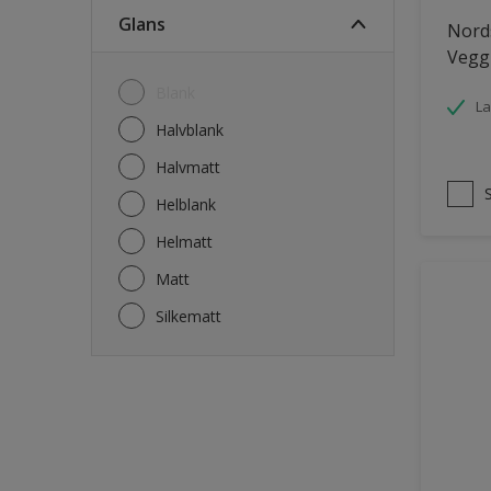
Fasade mur og Puss
Glans
Nords
Fliser
Vegg
Garasje
Blank
La
Garasjedør
Halvblank
Gips
Halvmatt
Gjerde
Helblank
Grovt ytterpanel
Helmatt
Gulv
Matt
Gulvlist
Silkematt
Hagemøbler
Hageskur
Laminatgulv
Listverk
Møbler