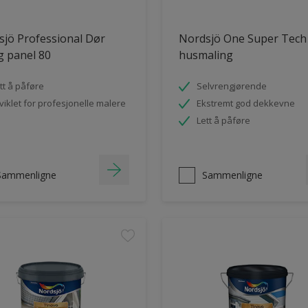
jö Professional Dør
Nordsjö One Super Tech
og panel 80
husmaling
tt å påføre
Selvrengjørende
viklet for profesjonelle malere
Ekstremt god dekkevne
Lett å påføre
Sammenligne
Sammenligne