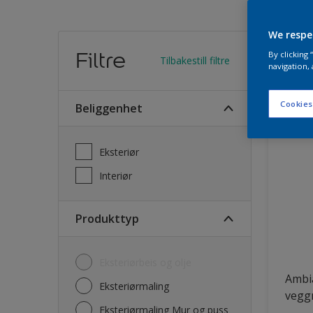
We respe
Finn
Filtre
By clicking
Tilbakestill filtre
navigation, 
22
Produk
Cookies
Beliggenhet
Eksteriør
Interiør
Produkttyp
Eksteriørbeis og olje
Ambi
Eksteriørmaling
vegg
Eksteriørmaling Mur og puss