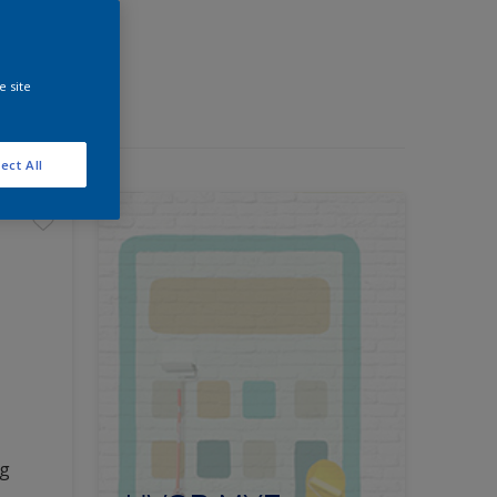
e site
ect All
ng