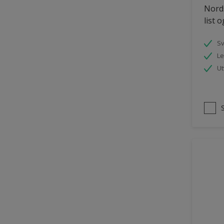
Nords
Panelvegg og tak interiør
list 
Parkettgulv
S
Pergola
Le
Rekkverk
Ut
Skap og tremøbler
Småmøbler og hyller
Tak innendørs
Tapet
Terasse og trapp
Terrasse
Trapp
Trepanel
Treverk