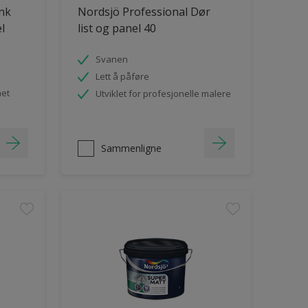
ank
Nordsjö Professional Dør
el
list og panel 40
Svanen
Lett å påføre
het
Utviklet for profesjonelle malere
Sammenligne