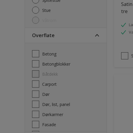
Spisestue
Satin
Stue
tre
Våtrom
La
V
Overflate
Betong
Betongblokker
Båtdekk
carport
Dør
Dør, list, panel
Dørkarmer
Fasade