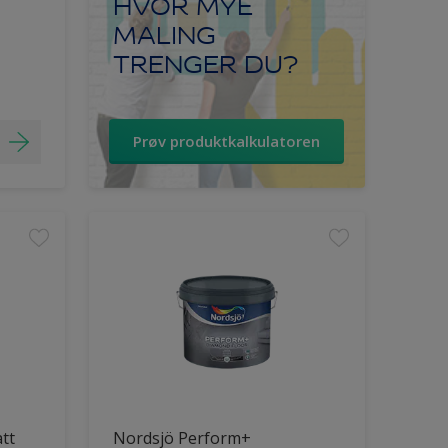
HVOR MYE
MALING
TRENGER DU?
Prøv produktkalkulatoren
tt
Nordsjö Perform+