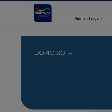
Finn en farge
U0.40.30