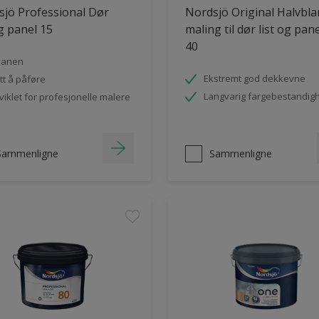
jö Professional Dør
Nordsjö Original Halvbl
og panel 15
maling til dør list og pan
40
vanen
Ekstremt god dekkevne
tt å påføre
Langvarig fargebestandig
viklet for profesjonelle malere
Sammenligne
Sammenligne