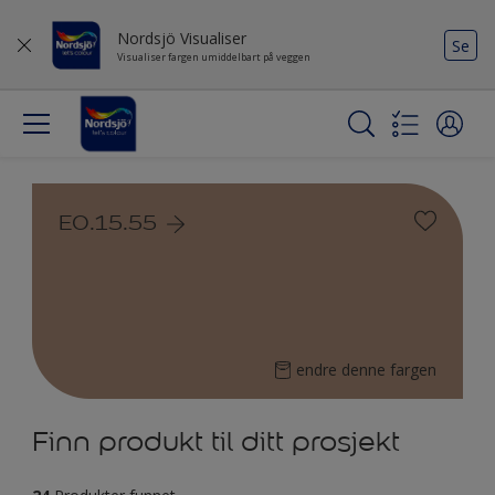
Nordsjö Visualiser
Se
Visualiser fargen umiddelbart på veggen
E0.15.55
endre denne fargen
Finn produkt til ditt prosjekt