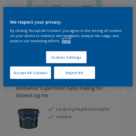
We respect your privacy.
By clicking “Accept All Cookies”, you agree to the storing of cookies
HVOR MYE MALING TRENGER DU?
on your device to enhance site navigation, analyze site usage, and
assist in our marketing efforts.
Info
Prøv produktkalkulatoren
Cookies Settings
Accept All Cookies
Reject All
Ambiance Superfinish Satin maling for
listverk og tre
Langvarig fargebestandighet
Vaskbar