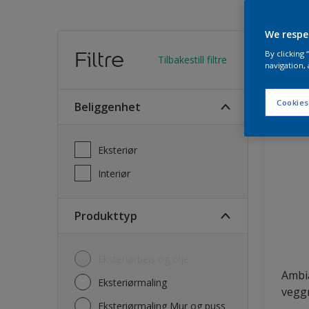
We respe
Finn
Filtre
By clicking
Tilbakestill filtre
navigation, 
28
Produk
Cookies
Beliggenhet
Eksteriør
Interiør
Produkttyp
Eksteriørbeis og olje
Ambi
Eksteriørmaling
vegg
Eksteriørmaling Mur og puss