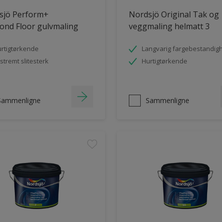
sjö Perform+
Nordsjö Original Tak og
ond Floor gulvmaling
veggmaling helmatt 3
rtigtørkende
Langvarig fargebestandig
stremt slitesterk
Hurtigtørkende
Sammenligne
Sammenligne