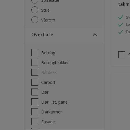
Spisestue
takm
Stue
S
Våtrom
Le
Fo
Overflate
Betong
Betongblokker
Båtdekk
carport
Dør
Dør, list, panel
Dørkarmer
Fasade