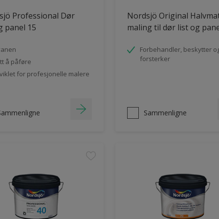
jö Professional Dør
Nordsjö Original Halvma
og panel 15
maling til dør list og pan
vanen
Forbehandler, beskytter o
forsterker
tt å påføre
viklet for profesjonelle malere
Sammenligne
Sammenligne