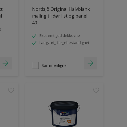
tt
Nordsjö Original Halvblank
el
maling til dør list og panel
40
g
Ekstremt god dekkevne
Langvarig fargebestandighet
Sammenligne