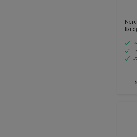
Nords
list 
S
Le
Ut