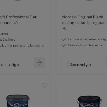
jö Professional Dør
Nordsjö Original Blank
og panel 40
maling til dør list og pan
70
vanen
Langvarig fargebestandig
tt å påføre
Ekstremt god dekkevne
viklet for profesjonelle malere
Sammenligne
Sammenligne