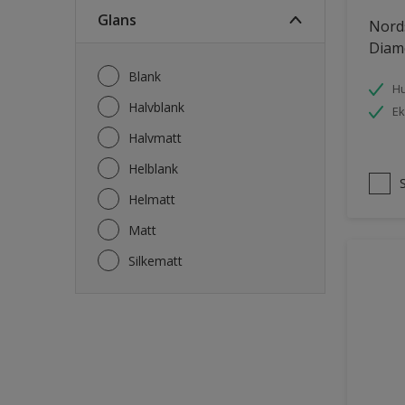
Fasade mur og Puss
Glans
Nord
Fliser
Diam
Garasje
Blank
Hu
Garasjedør
Halvblank
Ek
Gips
Halvmatt
Gjerde
Helblank
Grovt ytterpanel
Helmatt
Gulv
Matt
Gulvlist
Silkematt
Hagemøbler
Hageskur
Laminatgulv
Listverk
Møbler