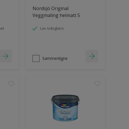
Nordsjö Original
Veggmaling helmatt 5
het
Lav sideglans
Sammenligne