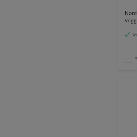
Panelvegg og tak interiør
Nords
Vegg
Parkettgulv
Pergola
S
Rekkverk
Skap og tremøbler
Småmøbler og hyller
Tak innendørs
Tapet
Terasse og trapp
Terrasse
Trapp
Trepanel
Treverk