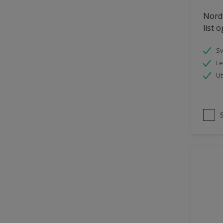
Tømmer eksteriør
Nords
list 
uPVC Plast
Vegg
S
Le
Vinduer
Ut
Vinduskarmer
Ytterdør