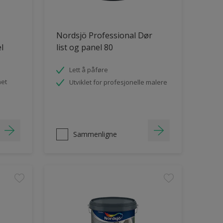
Nordsjö Professional Dør
el
list og panel 80
Lett å påføre
het
Utviklet for profesjonelle malere
Sammenligne