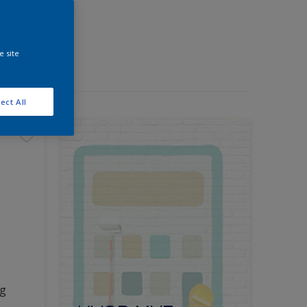
e site
ect All
ng