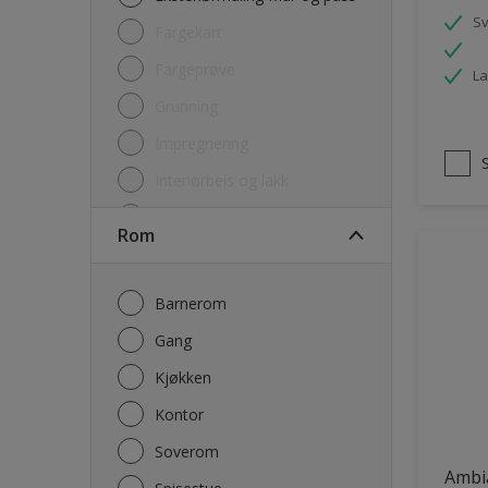
S
Fargekart
Fargeprøve
La
Grunning
Impregnering
Interiørbeis og lakk
Lim
Rom
Maling
Rengjøring
Barnerom
Sparkel og Fug
Gang
Utgåtte produkter
Kjøkken
Kontor
Soverom
Ambi