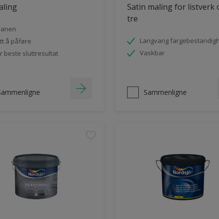
aling
Satin maling for listverk
tre
vanen
Langvarig fargebestandig
tt å påføre
Vaskbar
r beste sluttresultat
Sammenligne
Sammenligne