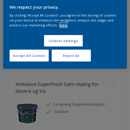
We respect your privacy.
By clicking “Accept All Cookies”, you agree to the storing of cookies
on your device to enhance site navigation, analyze site usage, and
assist in our marketing efforts.
Info
HVOR MYE MALING TRENGER DU?
Cookies Settings
Prøv produktkalkulatoren
Accept All Cookies
Reject All
Ambiance Superfinish Satin maling for
listverk og tre
Langvarig fargebestandighet
Vaskbar