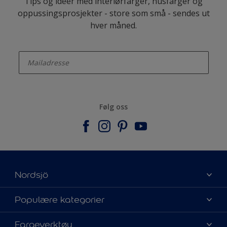
Tips og ideer med interiørfarger, husfarger og
oppussingsprosjekter - store som små - sendes ut
hver måned.
enter-your-email
Følg oss
Nordsjö
Om Nordsjö
Populære kategorier
Kontakt oss
Finn farge
Fargeverktøy
Finn en butikk