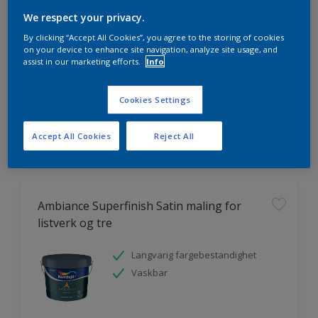
We respect your privacy.
By clicking “Accept All Cookies”, you agree to the storing of cookies
on your device to enhance site navigation, analyze site usage, and
assist in our marketing efforts.
Info
HVOR MYE MALING TRENGER DU?
Cookies Settings
Prøv produktkalkulatoren
Accept All Cookies
Reject All
Ambiance Superfinish Satin maling for
listverk og tre
Langvarig fargebestandighet
Vaskbar