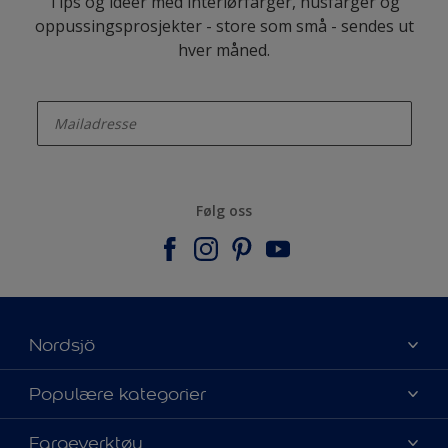
Tips og ideer med interiørfarger, husfarger og
oppussingsprosjekter - store som små - sendes ut
hver måned.
enter-your-email
Følg oss
Nordsjö
Om Nordsjö
Populære kategorier
Kontakt oss
Finn farge
Fargeverktøy
Finn en butikk