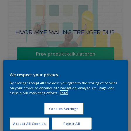
HVOR MYE MALING TRENGER DU?
Prøv produktkalkulatoren
We respect your privacy.
By clicking “Accept All Cookies”, you agree to the storing of cookies
Ambiance Endless Sky takmaling
on your device to enhance site navigation, analyze site usage, and
assist in our marketing efforts.
Info
Svanen
Lett å påføre
Cookies Settings
For beste sluttresultat
Accept All Cookies
Reject All