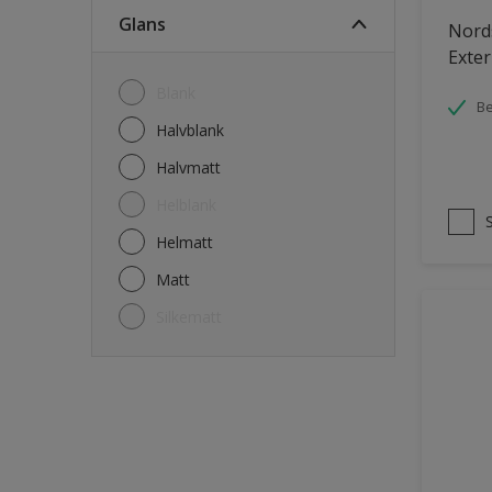
Fasade mur og Puss
Glans
Nord
Fliser
Exter
Garasje
Blank
Be
Garasjedør
Halvblank
Gips
Halvmatt
Gjerde
Helblank
Grovt ytterpanel
Helmatt
Gulv
Matt
Gulvlist
Silkematt
Hagemøbler
Hageskur
Laminatgulv
Listverk
Møbler