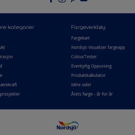
re kategorier
Fargeverktøy
e
Fargekart
ukt
Nordsjö Visualizer fargeapp
irasjon
ColourTester
d
Eventyrlig Oppussing
ge
Produktkalkulator
bærekraft
Mine sider
prosjekter
Årets farge - år for år