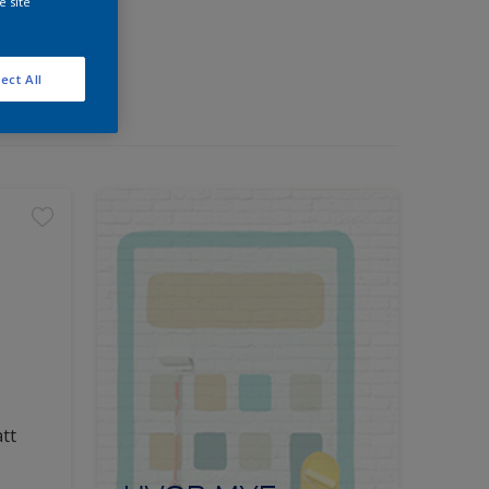
e site
ect All
tt