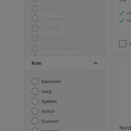
Fargekart
La
Fargeprøve
V
Grunning
Impregnering
Interiørbeis og lakk
Lim
Rom
Maling
Rengjøring
Barnerom
Sparkel og Fug
Gang
Utgåtte produkter
Kjøkken
Kontor
Soverom
Nord