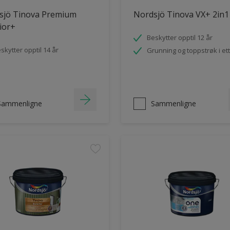
sjö Tinova Premium
Nordsjö Tinova VX+ 2in1
ior+
Beskytter opptil 12 år
skytter opptil 14 år
Grunning og toppstrøk i ett
Sammenligne
Sammenligne