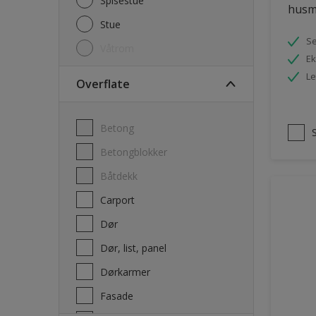
Spisestue
husm
Stue
Se
Våtrom
Ek
Le
Overflate
Betong
Betongblokker
Båtdekk
carport
Dør
Dør, list, panel
Dørkarmer
Fasade