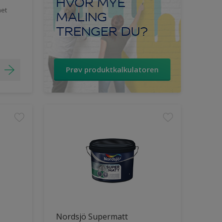
HVOR MYE
het
MALING
TRENGER DU?
Prøv produktkalkulatoren
Nordsjö Supermatt