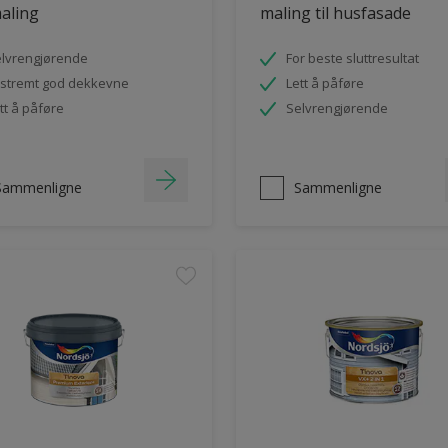
aling
maling til husfasade
lvrengjørende
For beste sluttresultat
stremt god dekkevne
Lett å påføre
tt å påføre
Selvrengjørende
Sammenligne
Sammenligne