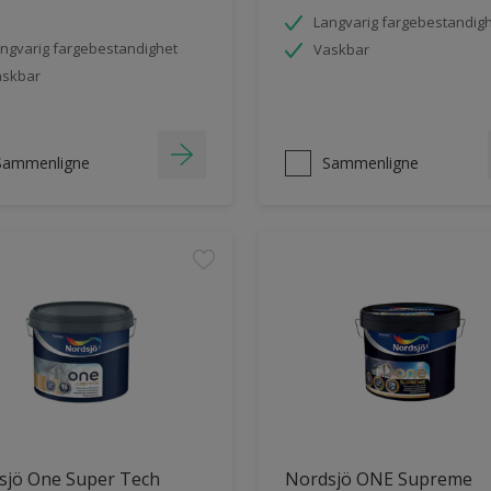
Langvarig fargebestandig
ngvarig fargebestandighet
Vaskbar
askbar
Sammenligne
Sammenligne
sjö One Super Tech
Nordsjö ONE Supreme