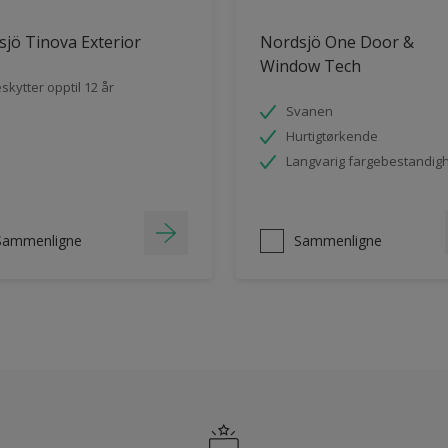
jö Tinova Exterior
Nordsjö One Door &
Window Tech
skytter opptil 12 år
Svanen
Hurtigtørkende
Langvarig fargebestandig
Sammenligne
Sammenligne