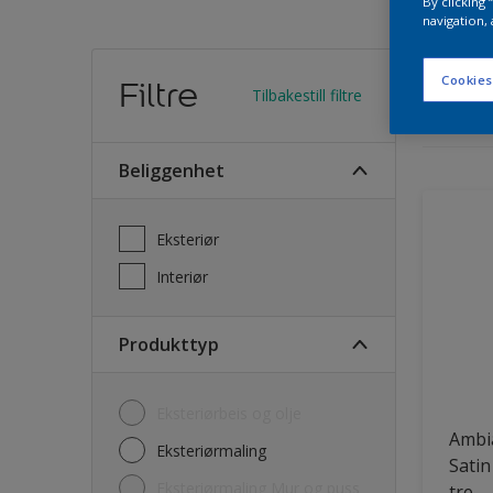
By clicking
navigation, 
Finn
Cookies
Filtre
Tilbakestill filtre
11
Produk
Beliggenhet
Eksteriør
Interiør
Produkttyp
Eksteriørbeis og olje
Ambi
Eksteriørmaling
Satin
Eksteriørmaling Mur og puss
tre