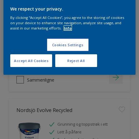
We respect your privacy.
By clicking “Accept All Cookies”, you agree to the storing of cookies
Nordsjö Original Natural Matt Interior
on your device to enhance site navigation, analyze site usage, and
assist in our marketing efforts.
Info
Trenger ingen grunning
UV-skydd
Cookies Settings
Accept All Cookies
Reject All
Sammenligne
Nordsjö Evolve Recycled
Grunning og toppstrøk i ett
Lett å påføre