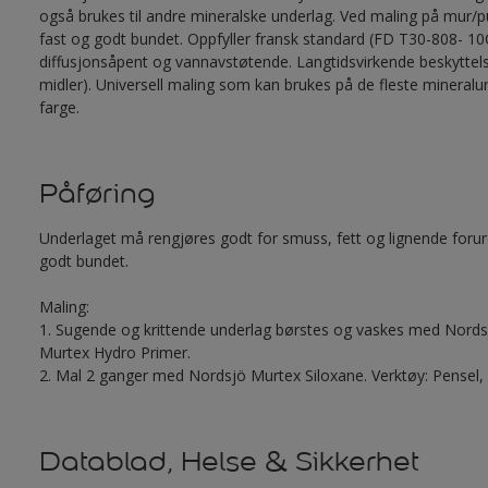
også brukes til andre mineralske underlag. Ved maling på mur/pus
fast og godt bundet. Oppfyller fransk standard (FD T30-808- 10
diffusjonsåpent og vannavstøtende. Langtidsvirkende beskytte
midler). Universell maling som kan brukes på de fleste mineral
farge.
Påføring
Underlaget må rengjøres godt for smuss, fett og lignende foruren
godt bundet.
Maling:
1. Sugende og krittende underlag børstes og vaskes med Nords
Murtex Hydro Primer.
2. Mal 2 ganger med Nordsjö Murtex Siloxane. Verktøy: Pensel, r
Datablad, Helse & Sikkerhet