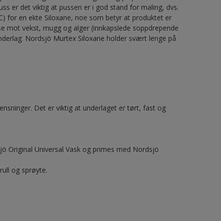
s er det viktig at pussen er i god stand for maling, dvs.
C) for en ekte Siloxane, noe som betyr at produktet er
lse mot vekst, mugg og alger (innkapslede soppdrepende
underlag. Nordsjö Murtex Siloxane holder svært lenge på
sninger. Det er viktig at underlaget er tørt, fast og
jö Original Universal Vask og primes med Nordsjö
ull og sprøyte.