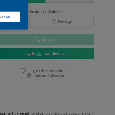
ntall
Produktkalkulator
ect All
Beregn
Kjøp nå
Legg i handleliste
Lagre i dine prosjekter
Finn en forhandler
primært beregnet for utvendig maling på puss, men kan