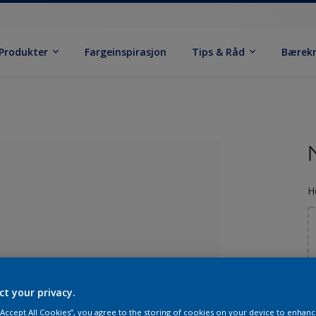
Produkter
Fargeinspirasjon
Tips & Råd
Bærek
H
S
 valgt
ct your privacy.
 “Accept All Cookies”, you agree to the storing of cookies on your device to enhanc