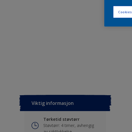
Cookies
Viktig informasjon
Tørketid støvtørr
Støvtørr: 4 timer, avhengig
av sjikttykkelse