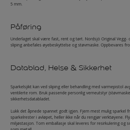
5 mm.
Påføring
Underlaget skal være fast, rent og tørt. Nordsjö Original Vegg-
sliping anbefales øyebeskyttelse og støvmaske. Oppbevares frost
Datablad, Helse & Sikkerhet
Sparkelsjikt kan ved sliping eller behandling med varmepistol avgi
ventilerte rom. Bruk passende personlig verneutstyr (støvmaske)
sikkerhetsdatabladet.
Lukk det åpnede spannet godt igjen. Fjern mest mulig sparkel fra
sparkelrester i avløpet, heller ikke når du rengjør verktøyene. Fl
miljøstasjon. Tom emballasje skal leveres for resirkulering og 
som metall.