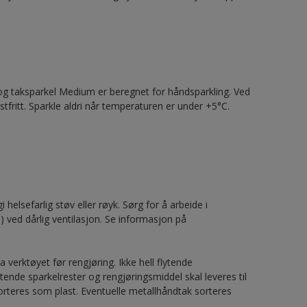
 og taksparkel Medium er beregnet for håndsparkling. Ved
fritt. Sparkle aldri når temperaturen er under +5°C.
 helsefarlig støv eller røyk. Sørg for å arbeide i
 ved dårlig ventilasjon. Se informasjon på
 verktøyet før rengjøring. Ikke hell flytende
ytende sparkelrester og rengjøringsmiddel skal leveres til
sorteres som plast. Eventuelle metallhåndtak sorteres