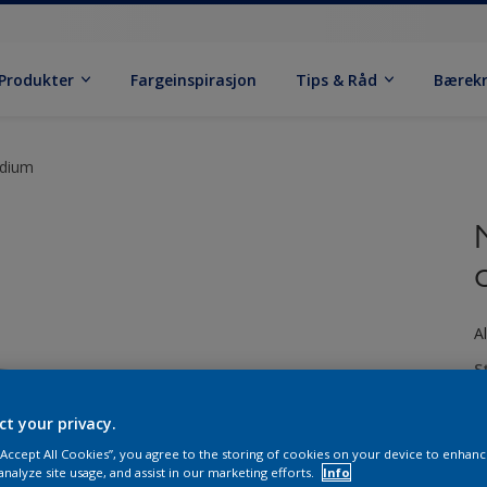
Produkter
Fargeinspirasjon
Tips & Råd
Bærek
edium
A
S
ct your privacy.
 “Accept All Cookies”, you agree to the storing of cookies on your device to enhanc
A
analyze site usage, and assist in our marketing efforts.
Info