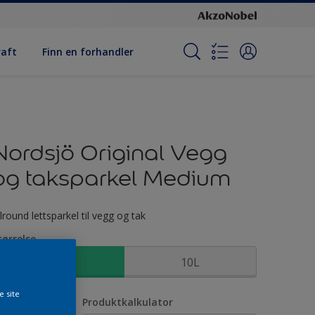
raft
Finn en forhandler
Nordsjö Original Vegg
og taksparkel Medium
llround lettsparkel til vegg og tak
tørrelse
2,5L
10L
e site
ntall
Produktkalkulator