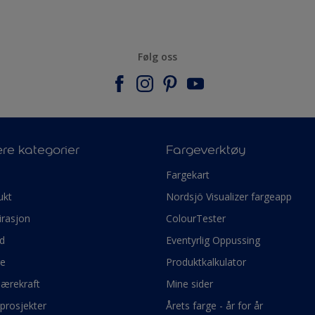
Følg oss
re kategorier
Fargeverktøy
e
Fargekart
ukt
Nordsjö Visualizer fargeapp
irasjon
ColourTester
d
Eventyrlig Oppussing
ge
Produktkalkulator
bærekraft
Mine sider
prosjekter
Årets farge - år for år