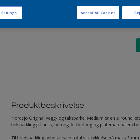
 Settings
Accept All Cookies
Rej
Produktbeskrivelse
Nordsjö Original Vegg- og taksparkel Medium er en allround lett
helsparkling på puss, betong, lettbetong og platematerialer i tø
Til bredsparkling anbefales en total sjikttykkelse på maks 3 mm. 