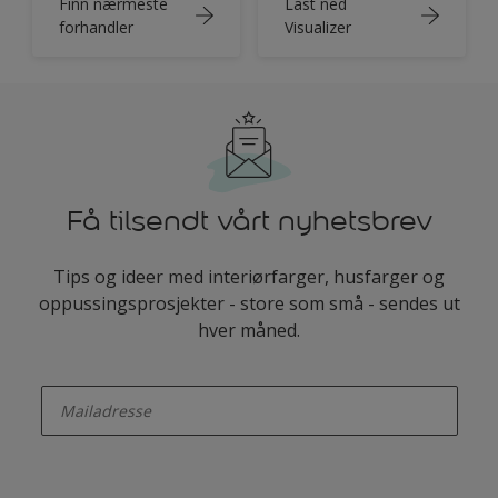
Finn nærmeste
Last ned
forhandler
Visualizer
Få tilsendt vårt nyhetsbrev
Tips og ideer med interiørfarger, husfarger og
oppussingsprosjekter - store som små - sendes ut
hver måned.
enter-your-email