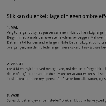
Slik kan du enkelt lage din egen ombre eff
1. MAL
Velg to farger du synes passer sammen. Hvis du har riktig farge f
Begynn med å male den øverste halvdelen av veggen. Mal ovenfra
Det er nå tid for den andre fargen. Note Det er viktig at du fort
Prøv å gjøre fa
overgangen, må den rullede fargen være uskarp.
2. VISK UT
For å få en myk kant ved overgangen, må den siste fargen bli uska
dette på - gå etter hvordan du selv ønsker at auutrykket skal se 
Til slutt bruker du en myk pensel for å viske bort alle kanter, og 
3. VASK
Synes du det er ujevn noen steder? Bruk en klut til å tørke ytterli