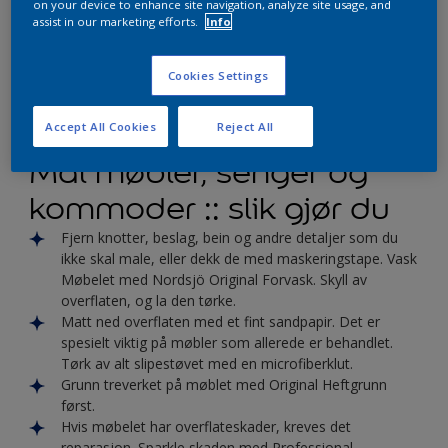
on your device to enhance site navigation, analyze site usage, and
assist in our marketing efforts.
Info
Cookies Settings
Accept All Cookies
Reject All
Mal møbler, senger og
kommoder :: slik gjør du
Fjern knotter, beslag, bein og andre detaljer som du
ikke skal male, eller dekk de med maskeringstape. Vask
Møbelet med Nordsjö Original Forvask. Skyll av
overflaten, og la den tørke.
Matt ned overflaten med et fint sandpapir. Det er
spesielt viktig på møbler som allerede er behandlet.
Tørk av alt slipestøvet med en microfiberklut.
Grunn treverket på møblet med Original Heftgrunn
først.
Hvis møbelet har overflateskader, kreves det
reparasjon. Sparkle skaden med Professional