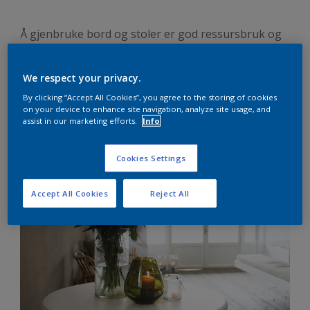
Å gjenbruke bord og stoler er god ressursbruk og
et bærekraftig alternativ til å kjøpe nytt. Med
maling kan det meste fikses og brukes på nytt igjen.
We respect your privacy.
Slik går du frem for å få et nytt stuebord.
By clicking “Accept All Cookies”, you agree to the storing of cookies
on your device to enhance site navigation, analyze site usage, and
assist in our marketing efforts.
Info
Cookies Settings
Forarbeidet
Accept All Cookies
Reject All