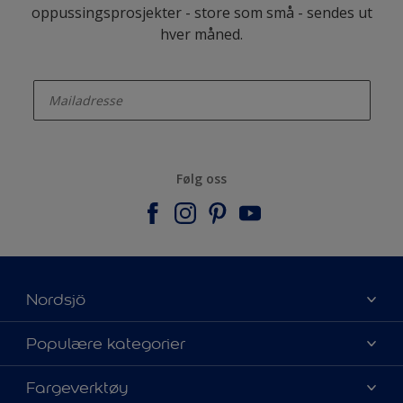
oppussingsprosjekter - store som små - sendes ut
hver måned.
enter-your-email
Følg oss
Nordsjö
Om Nordsjö
Populære kategorier
Kontakt oss
Finn farge
Fargeverktøy
Finn en butikk