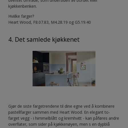
uventet område, som undersiden av bordet eller
kjøkkenbenken.
Hviilke farger?
Heart Wood, F8.07.83, M4.28.19 og G5.19.40
4. Det samlede kjøkkenet
Gjør de siste fargetrendene til dine egne ved å kombinere
pastellfarger sammen med Heart Wood. En elegant to-
farget vegg - i himmelblått og kremhvitt - kan påføres andre
overflater, som sider på kjøkkenøyen, men s en dypblå