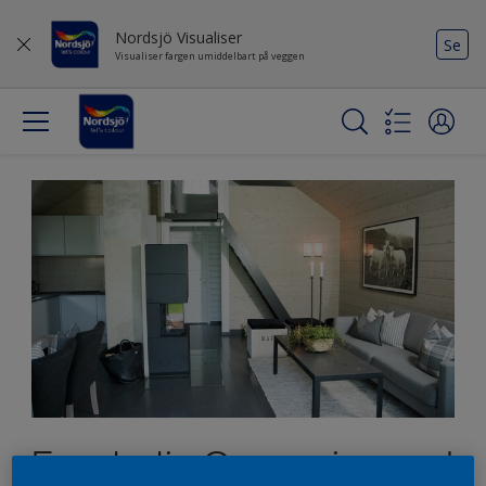
Nordsjö Visualiser
Se
Visualiser fargen umiddelbart på veggen
Eventyrlig Oppussing ved