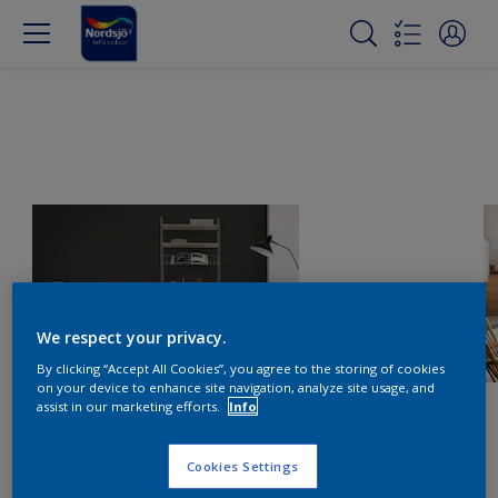
We respect your privacy.
By clicking “Accept All Cookies”, you agree to the storing of cookies
on your device to enhance site navigation, analyze site usage, and
assist in our marketing efforts.
Info
Cookies Settings