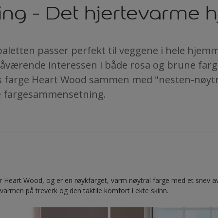
ing - Det hjertevarme 
aletten passer perfekt til veggene i hele hjem
nåværende interessen i både rosa og brune farg
s farge Heart Wood sammen med "nesten-nøytra
e fargesammensetning.
r Heart Wood, og er en røykfarget, varm nøytral farge med et snev av
varmen på treverk og den taktile komfort i ekte skinn.