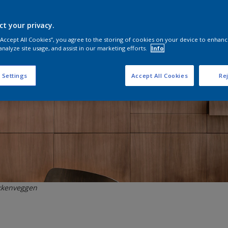
ct your privacy.
 “Accept All Cookies”, you agree to the storing of cookies on your device to enhanc
analyze site usage, and assist in our marketing efforts.
Info
 Settings
Accept All Cookies
Rej
økkenveggen