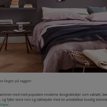
ne farger på veggen
 sammen med med populære moderne designdetaljer som valnøtt, bø
r, og fyller store rom og takhøyder med en umiddelbar koselig stemni
striper