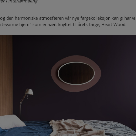
er i interiørmaling
 og den harmoniske atmosfæren vår nye fargekolleksjon kan gi har vi
jertevarme hjem" som er nært knyttet til årets farge; Heart Wood.