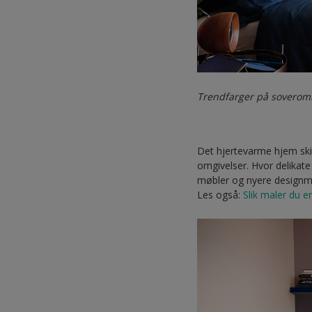
Trendfarger på sovero
Det hjertevarme hjem skild
omgivelser. Hvor delikate 
møbler og nyere designm
Les også:
Slik maler du en