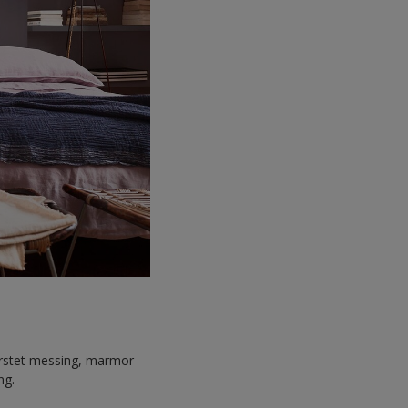
rstet messing, marmor
ng.