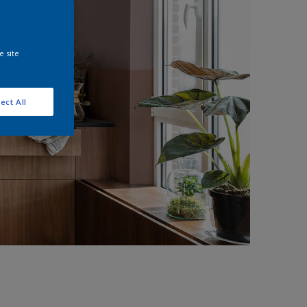
e site
ect All