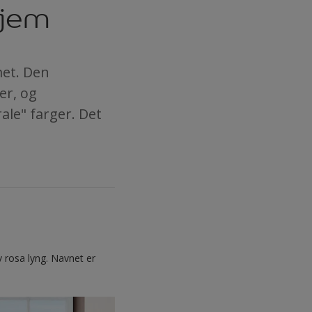
hjem
met. Den
er, og
le" farger. Det
 rosa lyng. Navnet er