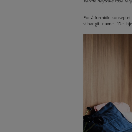
Varme nøytrale rosa farg
For å formidle konseptet
vi har gitt navnet "Det h