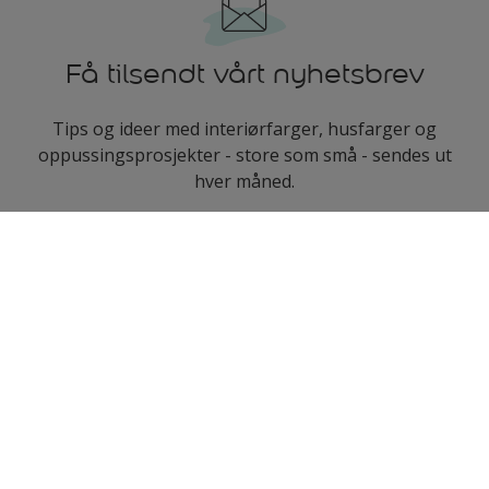
Få tilsendt vårt nyhetsbrev
Tips og ideer med interiørfarger, husfarger og
oppussingsprosjekter - store som små - sendes ut
hver måned.
enter-your-email
Følg oss