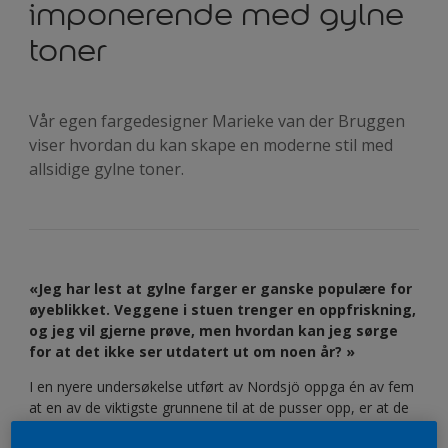
imponerende med gylne
toner
Vår egen fargedesigner Marieke van der Bruggen
viser hvordan du kan skape en moderne stil med
allsidige gylne toner.
«Jeg har lest at gylne farger er ganske populære for
øyeblikket. Veggene i stuen trenger en oppfriskning,
og jeg vil gjerne prøve, men hvordan kan jeg sørge
for at det ikke ser utdatert ut om noen år? »
I en nyere undersøkelse utført av Nordsjö oppga én av fem
at en av de viktigste grunnene til at de pusser opp, er at de
vil gi hjemmet et mer moderne preg.