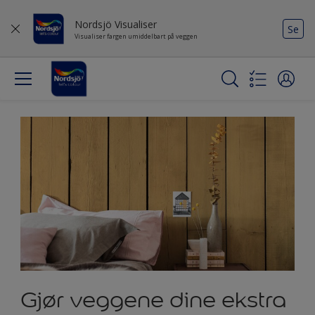
Nordsjö Visualiser
Se
Visualiser fargen umiddelbart på veggen
Gjør veggene dine ekstra