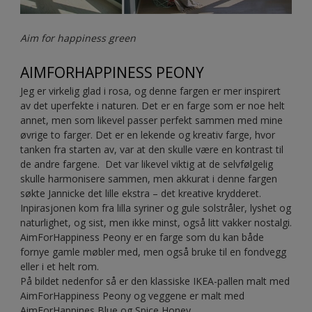
Aim for happiness green
AIMFORHAPPINESS PEONY
Jeg er virkelig glad i rosa, og denne fargen er mer inspirert
av det uperfekte i naturen. Det er en farge som er noe helt
annet, men som likevel passer perfekt sammen med mine
øvrige to farger. Det er en lekende og kreativ farge, hvor
tanken fra starten av, var at den skulle være en kontrast til
de andre fargene. Det var likevel viktig at de selvfølgelig
skulle harmonisere sammen, men akkurat i denne fargen
søkte Jannicke det lille ekstra – det kreative krydderet.
Inpirasjonen kom fra lilla syriner og gule solstråler, lyshet og
naturlighet, og sist, men ikke minst, også litt vakker nostalgi.
AimForHappiness Peony er en farge som du kan både
fornye gamle møbler med, men også bruke til en fondvegg
eller i et helt rom.
På bildet nedenfor så er den klassiske IKEA-pallen malt med
AimForHappiness Peony og veggene er malt med
AimForHappines Blue og Spice Honey.