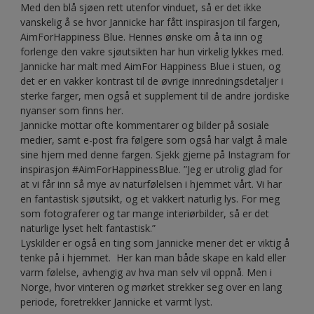
Med den blå sjøen rett utenfor vinduet, så er det ikke
vanskelig å se hvor Jannicke har fått inspirasjon til fargen,
AimForHappiness Blue. Hennes ønske om å ta inn og
forlenge den vakre sjøutsikten har hun virkelig lykkes med.
Jannicke har malt med AimFor Happiness Blue i stuen, og
det er en vakker kontrast til de øvrige innredningsdetaljer i
sterke farger, men også et supplement til de andre jordiske
nyanser som finns her.
Jannicke mottar ofte kommentarer og bilder på sosiale
medier, samt e-post fra følgere som også har valgt å male
sine hjem med denne fargen. Sjekk gjerne på Instagram for
inspirasjon #AimForHappinessBlue. ”Jeg er utrolig glad for
at vi får inn så mye av naturfølelsen i hjemmet vårt. Vi har
en fantastisk sjøutsikt, og et vakkert naturlig lys. For meg
som fotograferer og tar mange interiørbilder, så er det
naturlige lyset helt fantastisk.”
Lyskilder er også en ting som Jannicke mener det er viktig å
tenke på i hjemmet. Her kan man både skape en kald eller
varm følelse, avhengig av hva man selv vil oppnå. Men i
Norge, hvor vinteren og mørket strekker seg over en lang
periode, foretrekker Jannicke et varmt lyst.