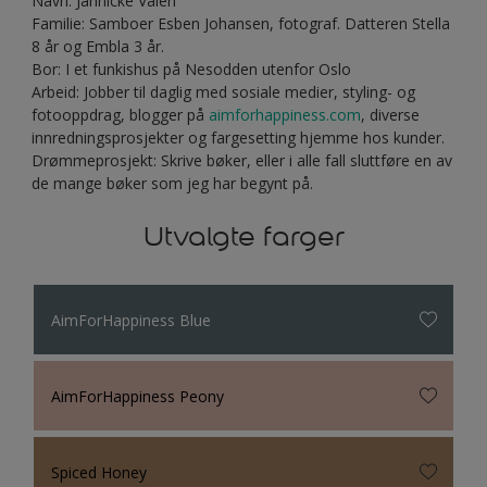
Navn: Jannicke Valen
Familie: Samboer Esben Johansen, fotograf. Datteren Stella
8 år og Embla 3 år.
Bor: I et funkishus på Nesodden utenfor Oslo
Arbeid: Jobber til daglig med sosiale medier, styling- og
fotooppdrag, blogger på
aimforhappiness.com
, diverse
innredningsprosjekter og fargesetting hjemme hos kunder.
Drømmeprosjekt: Skrive bøker, eller i alle fall sluttføre en av
de mange bøker som jeg har begynt på.
Utvalgte farger
AimForHappiness Blue
AimForHappiness Peony
Spiced Honey