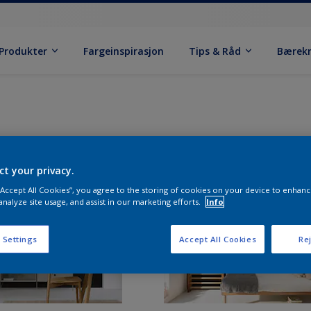
Produkter
Fargeinspirasjon
Tips & Råd
Bærek
ct your privacy.
 “Accept All Cookies”, you agree to the storing of cookies on your device to enhanc
analyze site usage, and assist in our marketing efforts.
Info
 Settings
Accept All Cookies
Rej