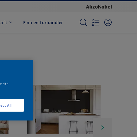
raft
Finn en forhandler
e site
ect All