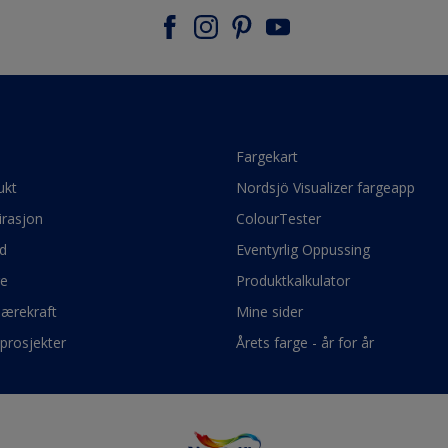
e
Fargekart
ukt
Nordsjö Visualizer fargeapp
irasjon
ColourTester
d
Eventyrlig Oppussing
ge
Produktkalkulator
bærekraft
Mine sider
prosjekter
Årets farge - år for år