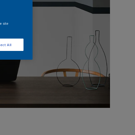
e site
ect All