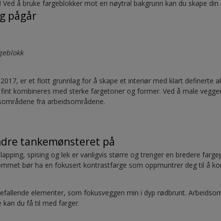
e! Ved å bruke fargeblokker mot en nøytral bakgrunn kan du skape din
ng pågår
geblokk
 2017, er et flott grunnlag for å skape et interiør med klart definerte 
n fint kombineres med sterke fargetoner og former. Ved å male veggen
tidsområdene fra arbeidsområdene.
ndre tankemønsteret på
pping, spising og lek er vanligvis større og trenger en bredere farge
ommet bør ha en fokusert kontrastfarge som oppmuntrer deg til å k
efallende elementer, som fokusveggen min i dyp rødbrunt. Arbeidso
kan du få til med farger.