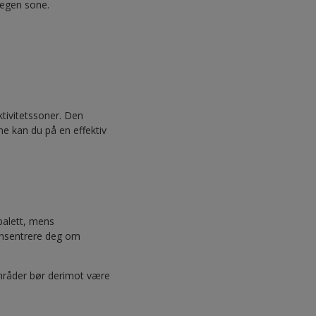
 egen sone.
aktivitetssoner. Den
e kan du på en effektiv
palett, mens
onsentrere deg om
mråder bør derimot være