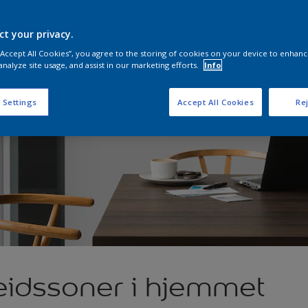
ct your privacy.
 “Accept All Cookies”, you agree to the storing of cookies on your device to enhanc
analyze site usage, and assist in our marketing efforts.
Info
 Settings
Accept All Cookies
Rej
eidssoner i hjemmet