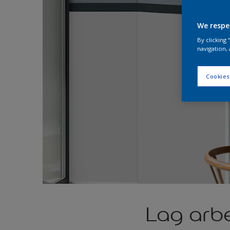
We respe
By clicking
navigation, 
Cookies
Lag arb