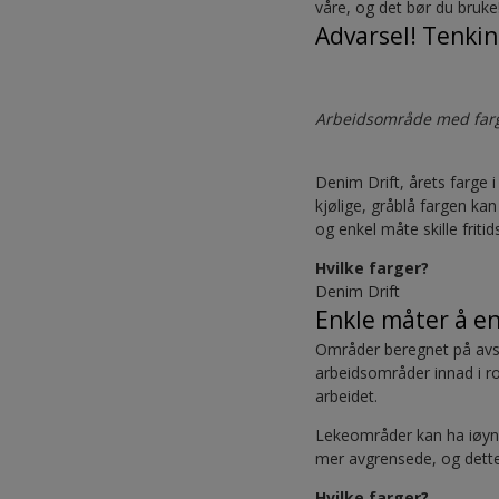
våre, og det bør du bruk
Advarsel! Tenki
Arbeidsområde med far
Denim Drift, årets farge i
kjølige, gråblå fargen ka
og enkel måte skille fri
Hvilke farger?
Denim Drift
Enkle måter å e
Områder beregnet på avsla
arbeidsområder innad i r
arbeidet.
Lekeområder kan ha iøyn
mer avgrensede, og dette 
Hvilke farger?