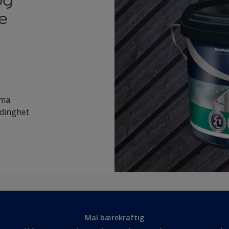
og
e
ima
dinghet
Mal bærekraftig