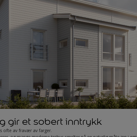
 gir et sobert inntrykk
 ofte av fravær av farger.
inerer, og mange moderne trehus smelter på en naturlig måte inn i o