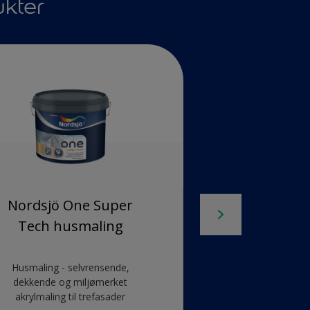
kter
Nordsjö One Super
Nordsjö On
Tech husmaling
Tech hus
Husmaling - selvrensende,
Husmaling - sel
dekkende og miljømerket
dekkende og mi
akrylmaling til trefasader
akrylmaling til 