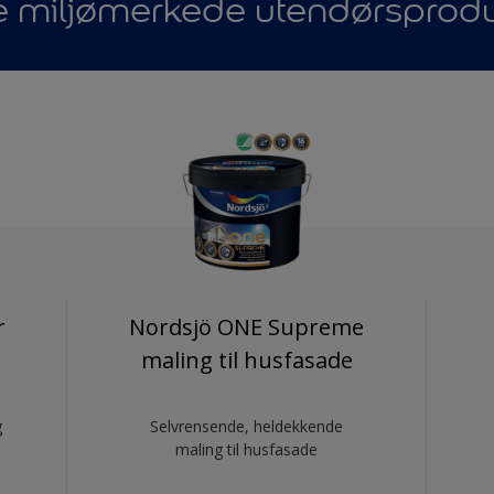
e miljømerkede utendørsprodu
r
Nordsjö ONE Supreme
maling til husfasade
g
Selvrensende, heldekkende
maling til husfasade