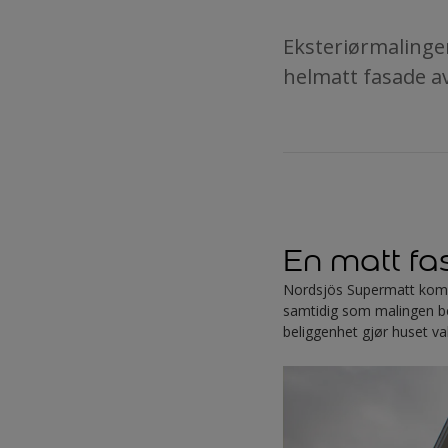
Eksteriørmalingen
helmatt fasade av
En matt fa
Nordsjös Supermatt kombi
samtidig som malingen be
beliggenhet gjør huset va