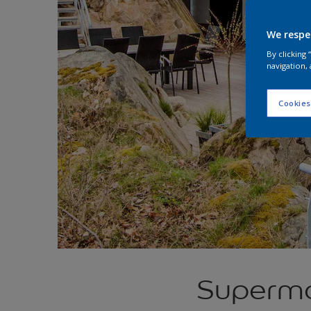
We respe
By clicking
navigation, 
Cookies
Superma