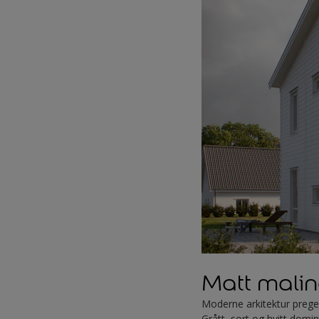
Matt maling
Moderne arkitektur preges
Grått, sort og hvitt dom