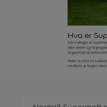
Hva er Su
Når malingen er supermatt
ulike vinkler og fargeoppl
fargeuttrykk til trefasade
Maler du med en kvalitet
medfører at fargen virker