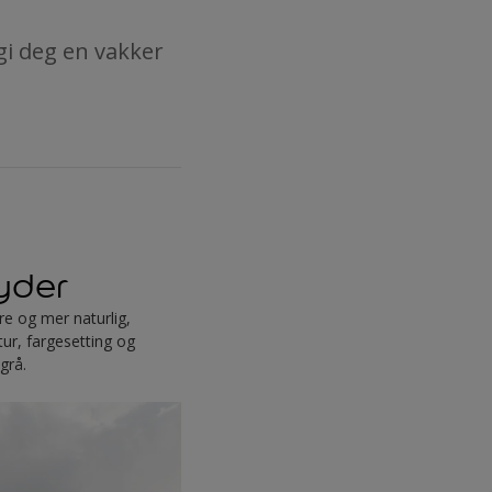
 gi deg en vakker
øyder
e og mer naturlig,
ur, fargesetting og
dgrå.