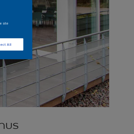
e site
ect All
hus