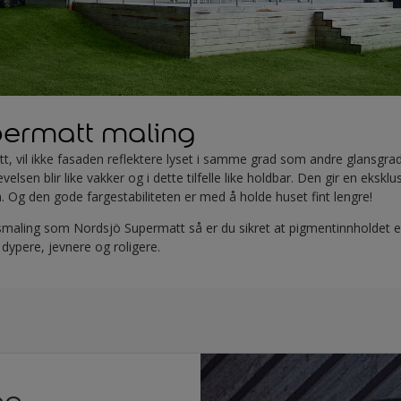
permatt maling
, vil ikke fasaden reflektere lyset i samme grad som andre glansgrad
evelsen blir like vakker og i dette tilfelle like holdbar. Den gir en eksk
n. Og den gode fargestabiliteten er med å holde huset fint lengre!
smaling som Nordsjö Supermatt så er du sikret at pigmentinnholdet er
 dypere, jevnere og roligere.