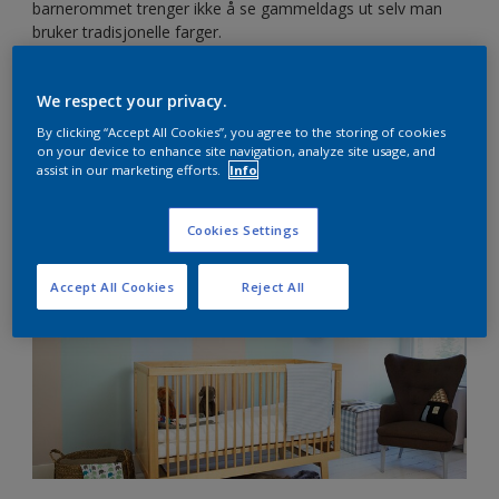
barnerommet trenger ikke å se gammeldags ut selv man
bruker tradisjonelle farger.
Her viser vi hvordan du kan bruke tradisjonelle
fargekombinasjoner på en ny og moderne måte, med en
We respect your privacy.
oppdatert fargepalett som hele familien kommer til å like.
By clicking “Accept All Cookies”, you agree to the storing of cookies
on your device to enhance site navigation, analyze site usage, and
assist in our marketing efforts.
Info
Farger til de som liker blått
Cookies Settings
Accept All Cookies
Reject All