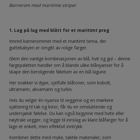
Barnerom med maritime striper
1. Lag på lag med blått for et maritimt preg
Innred barnerommet med et maritimt tema, der
guttebabyen er omgitt av rolige farger.
Glem den vanlige kombinasjonen av blå, hvit og gul – denne
fargepaletten handler om å blande ulike blånyanser for å
skape den beroligende følelsen av en blå lagune.
Her snakker vi dype, sjelfulle blåtoner, som kobolt,
ultramarin, akvamarin og turkis.
Hvis du velger én nyanse til veggene og en mørkere
sjattering til tak og lister, får du en omsluttende og
undersjøisk følelse. Du kan også begynne med hvite eller
nøytrale vegger, og legge til innslag av klare blåfarger for å
lage et enkelt, men effektivt inntrykk.
Kombiner dette med myke, taktile materialer, som