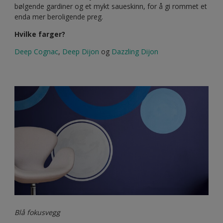
bølgende gardiner og et mykt saueskinn, for å gi rommet et
enda mer beroligende preg.
Hvilke farger?
Deep Cognac
,
Deep Dijon
og
Dazzling Dijon
Blå fokusvegg