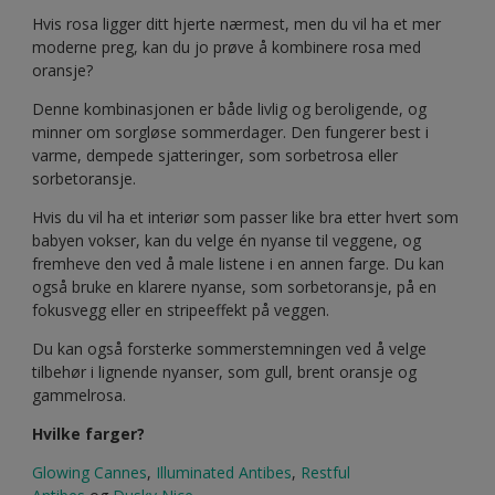
Hvis rosa ligger ditt hjerte nærmest, men du vil ha et mer
moderne preg, kan du jo prøve å kombinere rosa med
oransje?
Denne kombinasjonen er både livlig og beroligende, og
minner om sorgløse sommerdager. Den fungerer best i
varme, dempede sjatteringer, som sorbetrosa eller
sorbetoransje.
Hvis du vil ha et interiør som passer like bra etter hvert som
babyen vokser, kan du velge én nyanse til veggene, og
fremheve den ved å male listene i en annen farge. Du kan
også bruke en klarere nyanse, som sorbetoransje, på en
fokusvegg eller en stripeeffekt på veggen.
Du kan også forsterke sommerstemningen ved å velge
tilbehør i lignende nyanser, som gull, brent oransje og
gammelrosa.
Hvilke farger?
Glowing Cannes
,
Illuminated Antibes
,
Restful