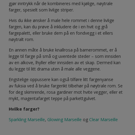
gjør inntrykk når de kombineres med kjølige, nøytrale
farger, spesielt som livlige striper.
Hvis du ikke ønsker å male hele rommet i denne livlige
fargen, kan du prøve å inkludere de i en hvit og grå
fargepalett, eller bruke dem på en fondvegg i et ellers
nøytralt rom.
En annen måte å bruke knallrosa på barnerommet, er å
legge til farge på små og uventede steder – som innsiden
av en alkove, lhyller eller innsiden av et skap. Dermed kan
du legge til litt drama uten å male alle veggene.
Engstelige oppussere kan også tilføre litt fargenyanse
av fuksia ved å bruke fargerikt tilbehør på nøytrale rom. Se
for deg skimrende, rosa gardiner mot hvite vegger, eller et
mykt, magentafarget teppe på parkettgulvet.
Hvilke farger?
Sparkling Marseille
,
Glowing Marseille
og
Clear Marseille