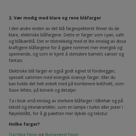
2. Vær modig med klare og rene blåfarger
I den andre enden av det blå fargespekteret finner du de
klare, elektriske blåfargene. Dette er farger som cyan, safir
og blåbærblå. Det er tilstrekkelig med et lite innslag av disse
kraftigere blåfargene for å gjøre rommet mer energisk og
spennende, og som er kjent å stimulere barnets sanser og
fantasi.
Elektriske blå farger er også godt egnet til fondvegger,
spesielt sammen med energisk oransje farger. Eller du
kan holde det helt enkelt med på kombinere kritthvitt, som
Base White, på listverk og detaljer.
Ta i bruk små innslag av sterkere blåfarger i tilbehør og på
tekstil og interiørartikler, som en lampe i turkis eller puter i
fløyelsblått, for å gi paletten mer dybde og tekstur.
Hvilke farger?
Dazzling Dijon
og
Illuminated Dijon