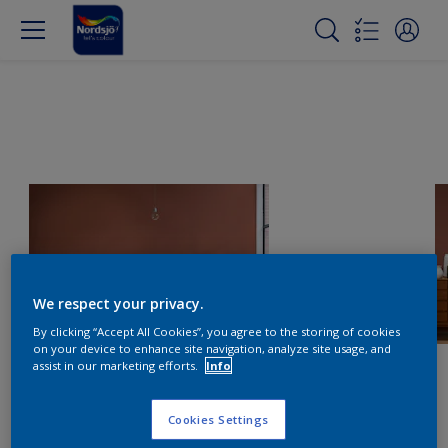
We respect your privacy.
By clicking “Accept All Cookies”, you agree to the storing of cookies
on your device to enhance site navigation, analyze site usage, and
assist in our marketing efforts.
Info
Cookies Settings