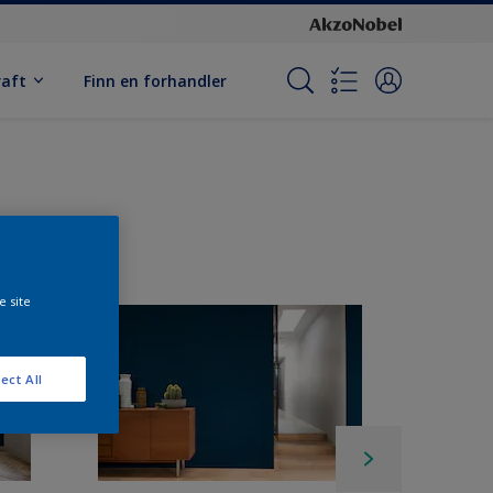
raft
Finn en forhandler
e site
ect All