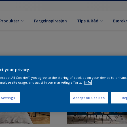
Produkter
Fargeinspirasjon
Tips & Råd
Bærek
ct your privacy.
 “Accept All Cookies”, you agree to the storing of cookies on your device to enhanc
analyze site usage, and assist in our marketing efforts.
Info
 Settings
Accept All Cookies
Rej