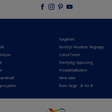
e
Fargekart
ukt
Nordsjö Visualizer fargeapp
irasjon
ColourTester
d
Eventyrlig Oppussing
ge
Produktkalkulator
bærekraft
Mine sider
prosjekter
Årets farge - år for år