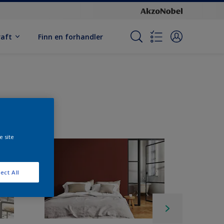
raft
Finn en forhandler
e site
ect All