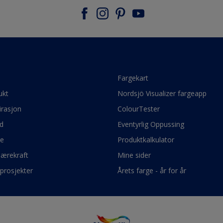
e
Fargekart
ukt
Nordsjö Visualizer fargeapp
irasjon
ColourTester
d
Eventyrlig Oppussing
ge
Produktkalkulator
bærekraft
Mine sider
prosjekter
Årets farge - år for år