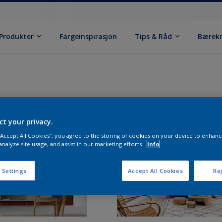
Produkter
Fargeinspirasjon
Tips & Råd
Bærek
ct your privacy.
 “Accept All Cookies”, you agree to the storing of cookies on your device to enhanc
analyze site usage, and assist in our marketing efforts.
Info
 Settings
Accept All Cookies
Rej