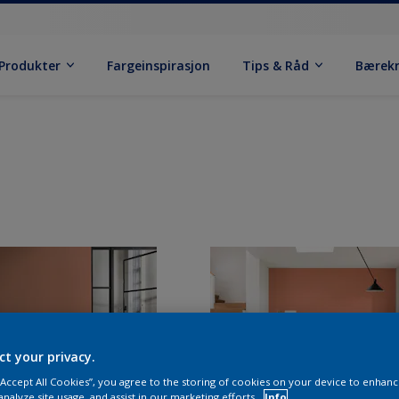
Produkter
Fargeinspirasjon
Tips & Råd
Bærek
ct your privacy.
 “Accept All Cookies”, you agree to the storing of cookies on your device to enhanc
analyze site usage, and assist in our marketing efforts.
Info