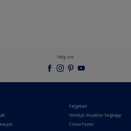
Følg oss
e
Fargekart
ukt
Nordsjö Visualizer fargeapp
irasjon
ColourTester