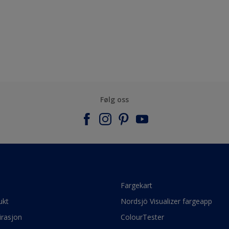
Følg oss
e
Fargekart
ukt
Nordsjö Visualizer fargeapp
irasjon
ColourTester