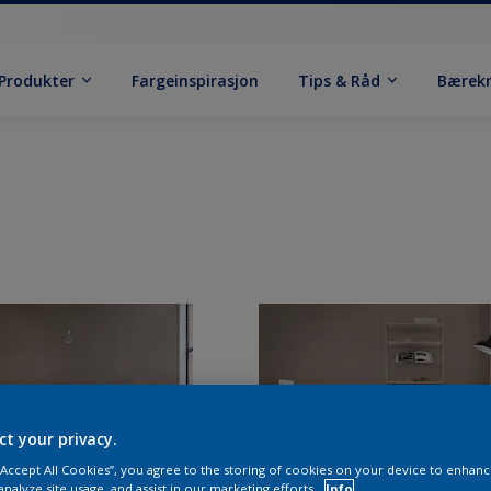
Produkter
Fargeinspirasjon
Tips & Råd
Bærek
ct your privacy.
 “Accept All Cookies”, you agree to the storing of cookies on your device to enhanc
analyze site usage, and assist in our marketing efforts.
Info