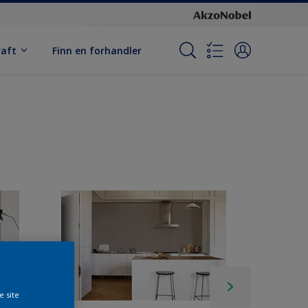
raft
Finn en forhandler
e site