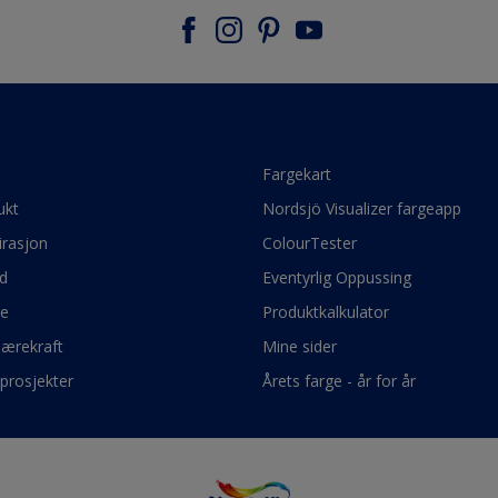
e
Fargekart
ukt
Nordsjö Visualizer fargeapp
irasjon
ColourTester
d
Eventyrlig Oppussing
ge
Produktkalkulator
bærekraft
Mine sider
prosjekter
Årets farge - år for år