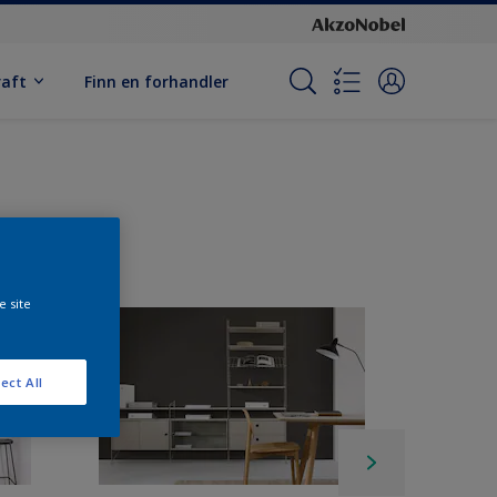
raft
Finn en forhandler
e site
ect All