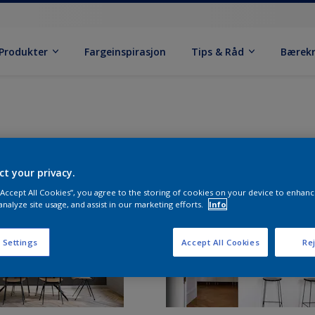
Produkter
Fargeinspirasjon
Tips & Råd
Bærek
ct your privacy.
 “Accept All Cookies”, you agree to the storing of cookies on your device to enhanc
analyze site usage, and assist in our marketing efforts.
Info
 Settings
Accept All Cookies
Rej