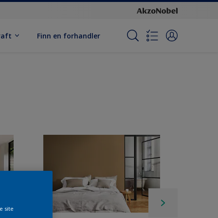
raft
Finn en forhandler
e site