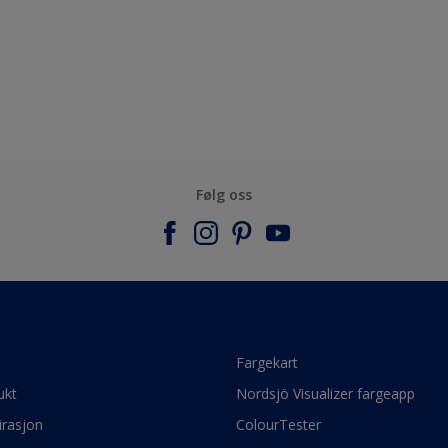
Følg oss
e
Fargekart
ukt
Nordsjö Visualizer fargeapp
irasjon
ColourTester