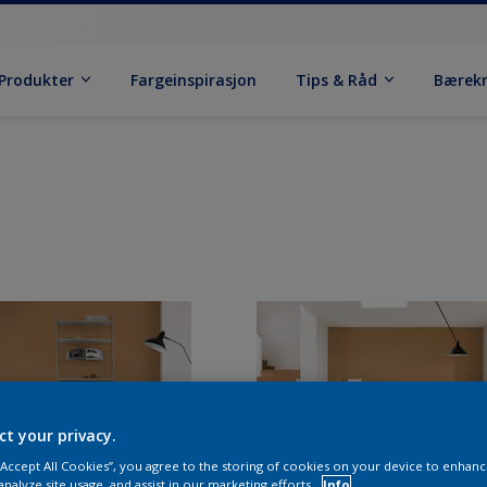
Produkter
Fargeinspirasjon
Tips & Råd
Bærek
ct your privacy.
 “Accept All Cookies”, you agree to the storing of cookies on your device to enhanc
analyze site usage, and assist in our marketing efforts.
Info