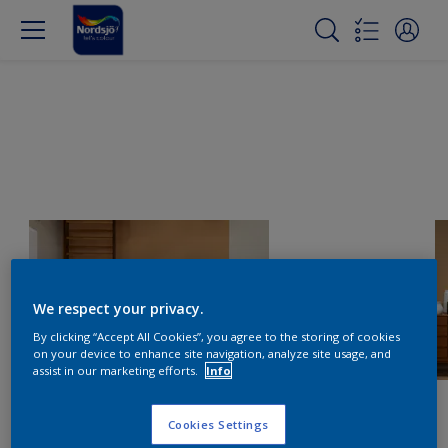
We respect your privacy.
By clicking “Accept All Cookies”, you agree to the storing of cookies
on your device to enhance site navigation, analyze site usage, and
assist in our marketing efforts.
Info
Cookies Settings