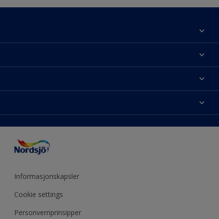
Om Nordsjö
Kontakt oss
Finn farge
Finn en butikk
Velg produkt
Mine favoritter
Fargekart
Fargeinspirasjon
Sidekart
Nordsjö Visualizer fargeapp
Tips & Råd
Fargenøyaktighet
Presse
ColourTester
Årets farge
Tilgjengelighet
Akzonobel
Eventyrlig Oppussing
Miljø og bærekraft
Forhandlere
Produktkalkulator
Utendørs prosjekter
Mine sider
Informasjonskapsler
Årets farge - år for år
Cookie settings
Personvernprinsipper