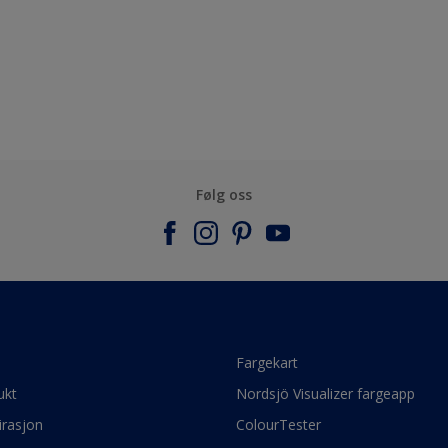
Følg oss
e
Fargekart
ukt
Nordsjö Visualizer fargeapp
irasjon
ColourTester