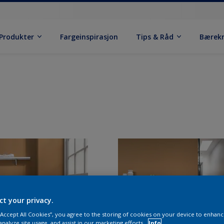
Produkter
Fargeinspirasjon
Tips & Råd
Bærek
ct your privacy.
 “Accept All Cookies”, you agree to the storing of cookies on your device to enhanc
analyze site usage, and assist in our marketing efforts.
Info