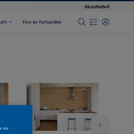
raft
Finn en forhandler
e site