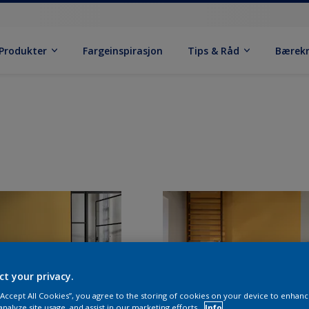
Produkter
Fargeinspirasjon
Tips & Råd
Bærek
ct your privacy.
 “Accept All Cookies”, you agree to the storing of cookies on your device to enhanc
analyze site usage, and assist in our marketing efforts.
Info