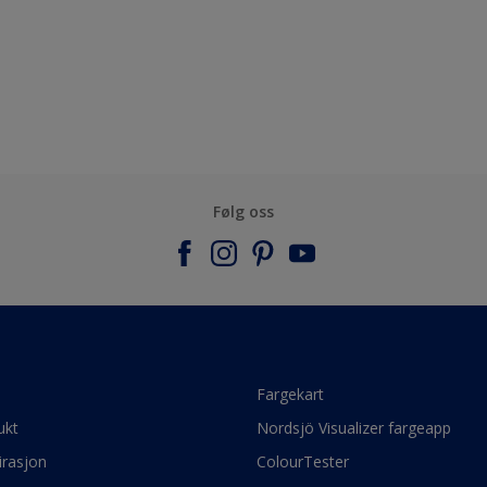
Følg oss
e
Fargekart
ukt
Nordsjö Visualizer fargeapp
irasjon
ColourTester