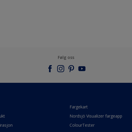
Følg oss
e
Fargekart
ukt
Nordsjö Visualizer fargeapp
irasjon
ColourTester