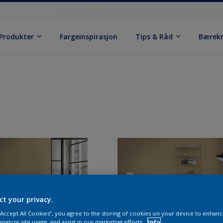
Produkter
Fargeinspirasjon
Tips & Råd
Bærek
ct your privacy.
 “Accept All Cookies”, you agree to the storing of cookies on your device to enhanc
analyze site usage, and assist in our marketing efforts.
Info