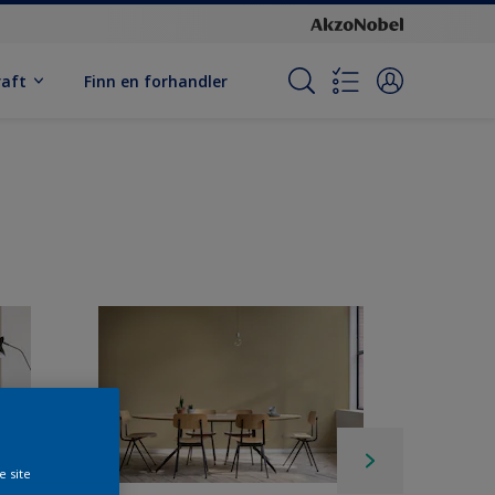
raft
Finn en forhandler
e site