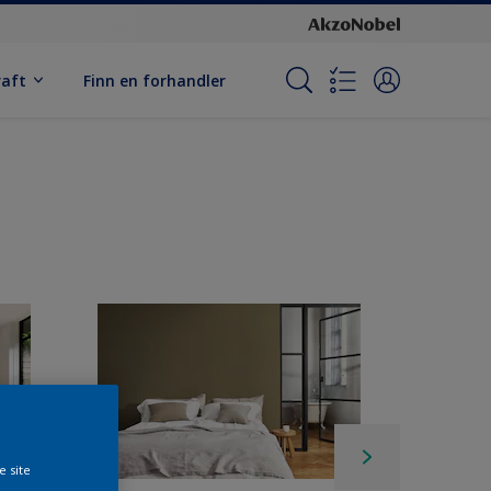
raft
Finn en forhandler
e site