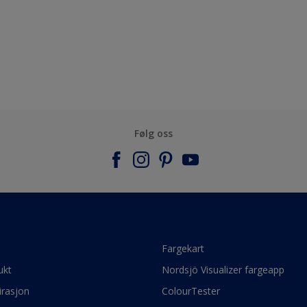
Følg oss
e
Fargekart
ukt
Nordsjö Visualizer fargeapp
irasjon
ColourTester