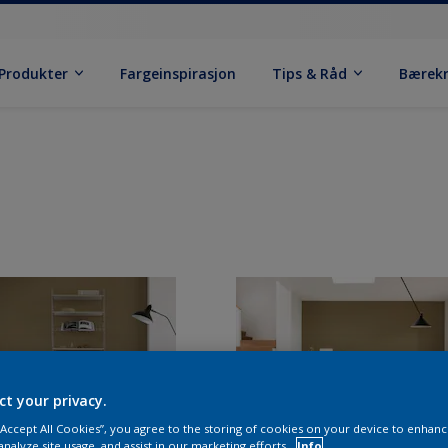
Produkter
Fargeinspirasjon
Tips & Råd
Bærek
ct your privacy.
 “Accept All Cookies”, you agree to the storing of cookies on your device to enhanc
analyze site usage, and assist in our marketing efforts.
Info