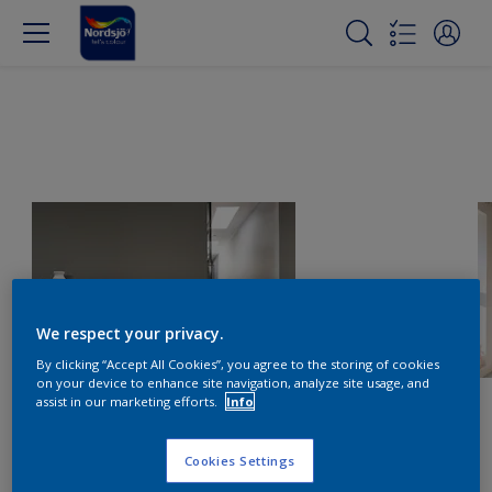
We respect your privacy.
By clicking “Accept All Cookies”, you agree to the storing of cookies
on your device to enhance site navigation, analyze site usage, and
assist in our marketing efforts.
Info
Cookies Settings