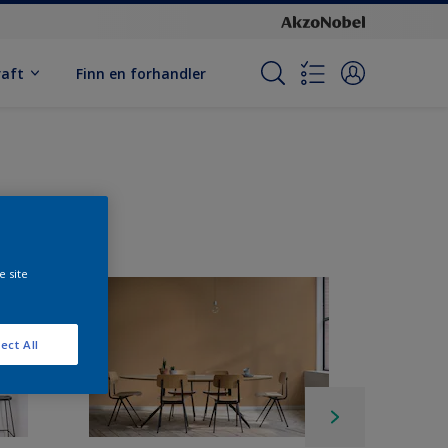
raft
Finn en forhandler
e site
ect All