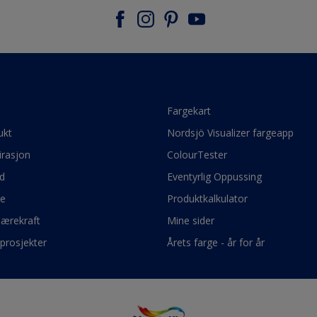
e
Fargekart
ukt
Nordsjö Visualizer fargeapp
irasjon
ColourTester
d
Eventyrlig Oppussing
ge
Produktkalkulator
bærekraft
Mine sider
prosjekter
Årets farge - år for år