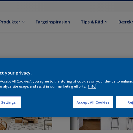
Produkter
Fargeinspirasjon
Tips & Råd
Bærek
ct your privacy.
 “Accept All Cookies”, you agree to the storing of cookies on your device to enhanc
analyze site usage, and assist in our marketing efforts.
Info
 Settings
Accept All Cookies
Rej