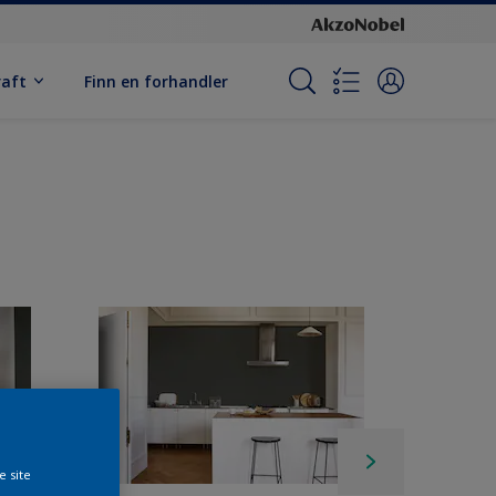
raft
Finn en forhandler
e site