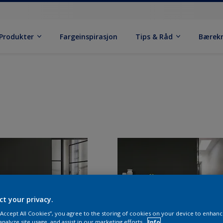
Produkter
Fargeinspirasjon
Tips & Råd
Bærek
ct your privacy.
 “Accept All Cookies”, you agree to the storing of cookies on your device to enhanc
analyze site usage, and assist in our marketing efforts.
Info