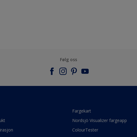
Følg oss
e
Fargekart
ukt
Nordsjö Visualizer fargeapp
irasjon
ColourTester