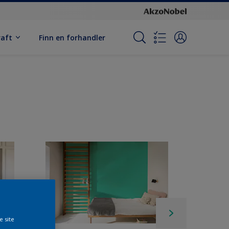
raft
Finn en forhandler
e site