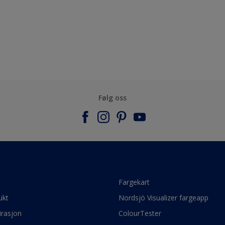
Følg oss
e
Fargekart
ukt
Nordsjö Visualizer fargeapp
irasjon
ColourTester