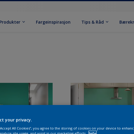
Produkter
Fargeinspirasjon
Tips & Råd
Bærek
ct your privacy.
 “Accept All Cookies”, you agree to the storing of cookies on your device to enhanc
analyze site usage, and assist in our marketing efforts.
Info